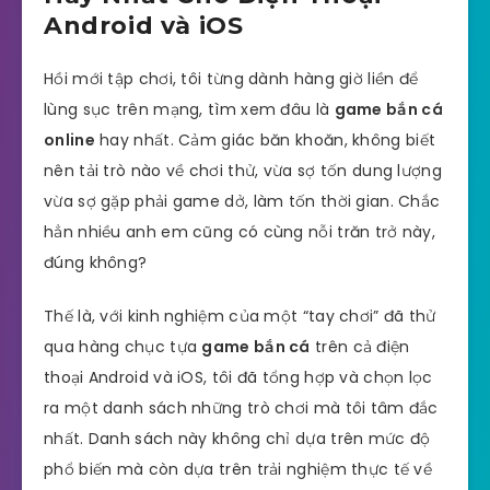
Android và iOS
Hồi mới tập chơi, tôi từng dành hàng giờ liền để
lùng sục trên mạng, tìm xem đâu là
game bắn cá
online
hay nhất. Cảm giác băn khoăn, không biết
nên tải trò nào về chơi thử, vừa sợ tốn dung lượng
vừa sợ gặp phải game dở, làm tốn thời gian. Chắc
hẳn nhiều anh em cũng có cùng nỗi trăn trở này,
đúng không?
Thế là, với kinh nghiệm của một “tay chơi” đã thử
qua hàng chục tựa
game bắn cá
trên cả điện
thoại Android và iOS, tôi đã tổng hợp và chọn lọc
ra một danh sách những trò chơi mà tôi tâm đắc
nhất. Danh sách này không chỉ dựa trên mức độ
phổ biến mà còn dựa trên trải nghiệm thực tế về