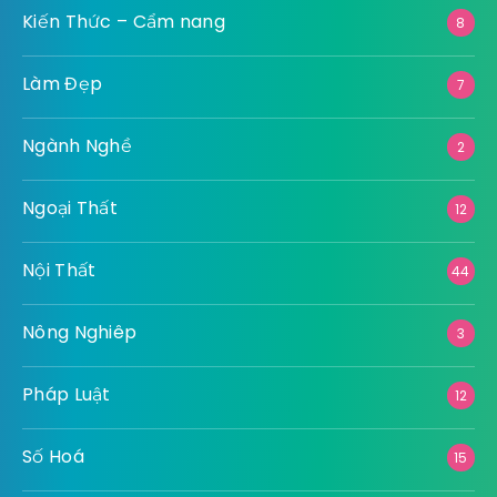
Kiến Thức – Cẩm nang
8
Làm Đẹp
7
Ngành Nghề
2
Ngoại Thất
12
Nội Thất
44
Nông Nghiêp
3
Pháp Luật
12
Số Hoá
15