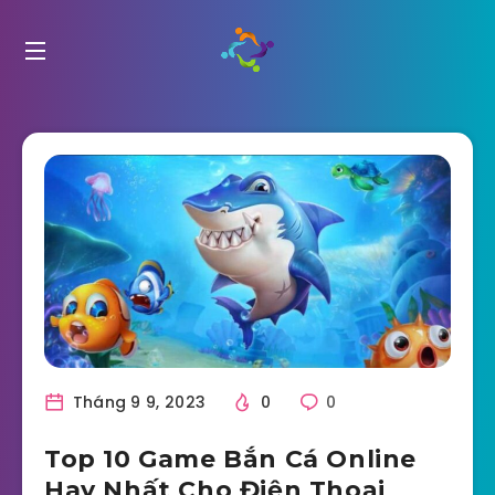
Tháng 9 9, 2023
0
0
Top 10 Game Bắn Cá Online
Hay Nhất Cho Điện Thoại