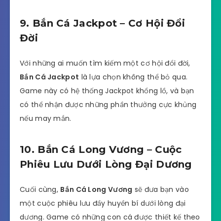
9. Bắn Cá Jackpot – Cơ Hội Đổi
Đời
Với những ai muốn tìm kiếm một cơ hội đổi đời,
Bắn Cá Jackpot
là lựa chọn không thể bỏ qua.
Game này có hệ thống Jackpot khổng lồ, và bạn
có thể nhận được những phần thưởng cực khủng
nếu may mắn.
10. Bắn Cá Long Vương – Cuộc
Phiêu Lưu Dưới Lòng Đại Dương
Cuối cùng,
Bắn Cá Long Vương
sẽ đưa bạn vào
một cuộc phiêu lưu đầy huyền bí dưới lòng đại
dương. Game có những con cá được thiết kế theo