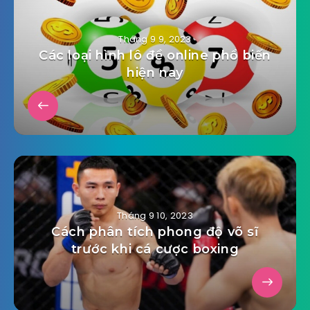
Tháng 9 9, 2023
Các loại hình lô đề online phổ biến
hiện nay
Tháng 9 10, 2023
Cách phân tích phong độ võ sĩ
trước khi cá cược boxing