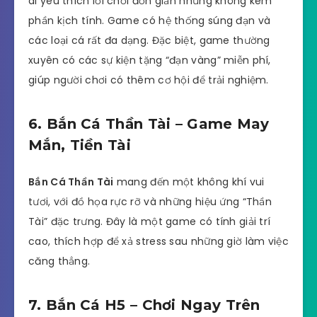
ai yêu thích lối chơi đơn giản nhưng không kém
phần kịch tính. Game có hệ thống súng đạn và
các loại cá rất đa dạng. Đặc biệt, game thường
xuyên có các sự kiện tặng “đạn vàng” miễn phí,
giúp người chơi có thêm cơ hội để trải nghiệm.
6. Bắn Cá Thần Tài – Game May
Mắn, Tiền Tài
Bắn Cá Thần Tài
mang đến một không khí vui
tươi, với đồ họa rực rỡ và những hiệu ứng “Thần
Tài” đặc trưng. Đây là một game có tính giải trí
cao, thích hợp để xả stress sau những giờ làm việc
căng thẳng.
7. Bắn Cá H5 – Chơi Ngay Trên