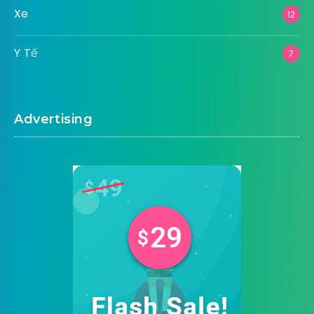
Xe
12
Y Tế
7
Advertising