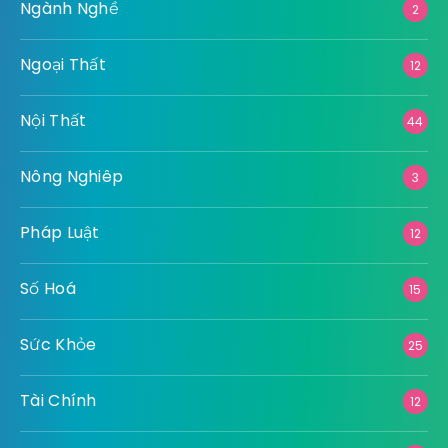
Ngành Nghề
2
Ngoại Thất
12
Nội Thất
44
Nông Nghiêp
3
Pháp Luật
12
Số Hoá
15
Sức Khỏe
25
Tài Chính
12