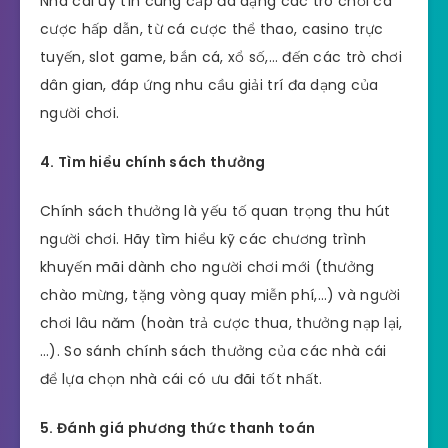
Nhà cái uy tín cung cấp đa dạng các trò chơi cá
cược hấp dẫn, từ cá cược thể thao, casino trực
tuyến, slot game, bắn cá, xổ số,… đến các trò chơi
dân gian, đáp ứng nhu cầu giải trí đa dạng của
người chơi.
4. Tìm hiểu chính sách thưởng
Chính sách thưởng là yếu tố quan trọng thu hút
người chơi. Hãy tìm hiểu kỹ các chương trình
khuyến mãi dành cho người chơi mới (thưởng
chào mừng, tặng vòng quay miễn phí,…) và người
chơi lâu năm (hoàn trả cược thua, thưởng nạp lại,
…). So sánh chính sách thưởng của các nhà cái
để lựa chọn nhà cái có ưu đãi tốt nhất.
5. Đánh giá phương thức thanh toán