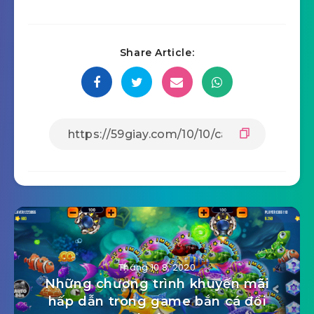
Share Article:
Tháng 10 8, 2020
Những chương trình khuyến mãi
hấp dẫn trong game bắn cá đổi