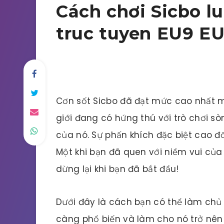
Cách chơi Sicbo l
truc tuyen EU9 E
Cơn sốt Sicbo đã đạt mức cao nhất mọi
giới đang có hứng thú với trò chơi s
của nó. Sự phấn khích đặc biệt cao đố
Một khi bạn đã quen với niềm vui của 
dừng lại khi bạn đã bắt đầu!
Dưới đây là cách bạn có thể làm chủ 
càng phổ biến và làm cho nó trở nên