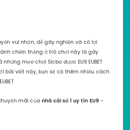
uyến vui nhộn, dễ gây nghiện và có lợi
iành chiến thắng ở trò chơi này là gây
 là những mẹo chơi Sicbo được EU9 EUBET
i bài viết này, bạn sẽ có thêm nhiều cách
 EUBET
 khuyến mãi của
nhà cái số 1 uy tín
EU9
–