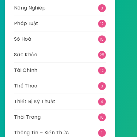
Nông Nghiêp
3
Pháp Luật
12
Số Hoá
15
Sức Khỏe
25
Tài Chính
12
Thể Thao
3
Thiết Bị Kỹ Thuật
4
Thời Trang
10
Thông Tin – Kiến Thức
1