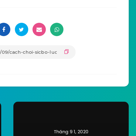
Tháng 9 1, 2020