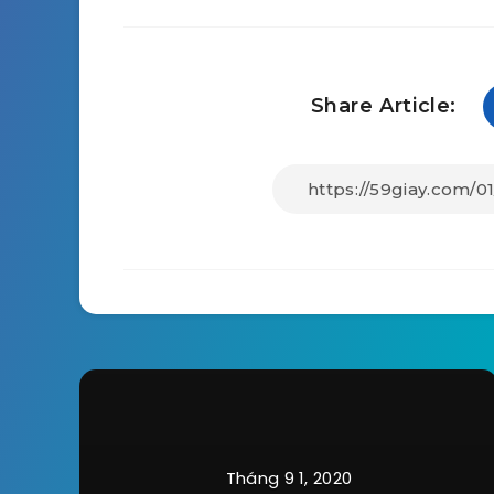
Share Article:
Tháng 9 1, 2020