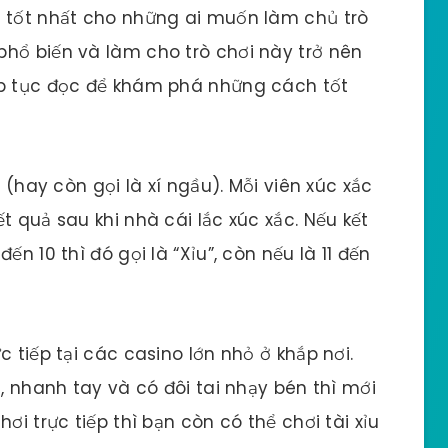
c tốt nhất cho những ai muốn làm chủ trò
hổ biến và làm cho trò chơi này trở nên
ếp tục đọc để khám phá những cách tốt
c (hay còn gọi là xí ngầu). Mỗi viên xúc xắc
t quả sau khi nhà cái lắc xúc xắc. Nếu kết
ến 10 thì đó gọi là “Xỉu”, còn nếu là 11 đến
 tiếp tại các casino lớn nhỏ ở khắp nơi.
t, nhanh tay và có đôi tai nhạy bén thì mới
ơi trực tiếp thì bạn còn có thể chơi tài xỉu