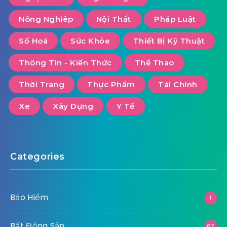
Nông Nghiêp
Nội Thất
Pháp Luật
Số Hoá
Sức Khỏe
Thiết Bị Kỹ Thuật
Thông Tin - Kiến Thức
Thể Thao
Thời Trang
Thực Phẩm
Tài Chính
Xe
Xây Dựng
Y Tế
Categories
Bảo Hiểm
1
Bất Động Sản
67