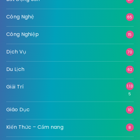
Công Nghệ
65
Công Nghiệp
15
Dịch Vụ
70
Du Lịch
62
Giải Trí
1.13
5
Giáo Dục
10
Kiến Thức – Cẩm nang
8