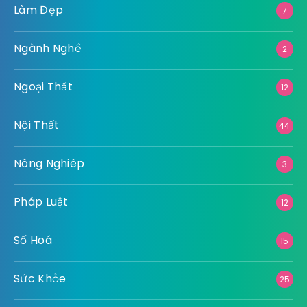
Làm Đẹp
7
Ngành Nghề
2
Ngoại Thất
12
Nội Thất
44
Nông Nghiêp
3
Pháp Luật
12
Số Hoá
15
Sức Khỏe
25