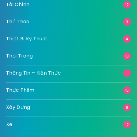
Tài Chính
12
Thể Thao
3
Thiết Bị Kỹ Thuật
4
Thời Trang
10
Thông Tin – Kiến Thức
1
Thực Phẩm
15
Xây Dựng
9
Xe
12