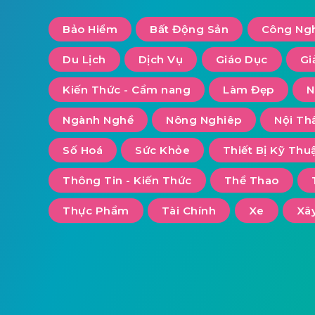
Bảo Hiểm
Bất Động Sản
Công Ng
Du Lịch
Dịch Vụ
Giáo Dục
Gi
Kiến Thức - Cẩm nang
Làm Đẹp
N
Ngành Nghề
Nông Nghiêp
Nội Th
Số Hoá
Sức Khỏe
Thiết Bị Kỹ Thu
Thông Tin - Kiến Thức
Thể Thao
Thực Phẩm
Tài Chính
Xe
Xâ