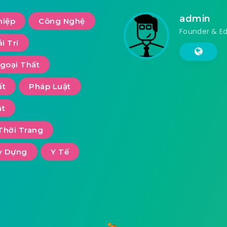
admin
hiệp
Công Nghệ
Founder & Ed
ải Trí
goại Thất
ất
Pháp Luật
ật
Thời Trang
y Dựng
Y Tế