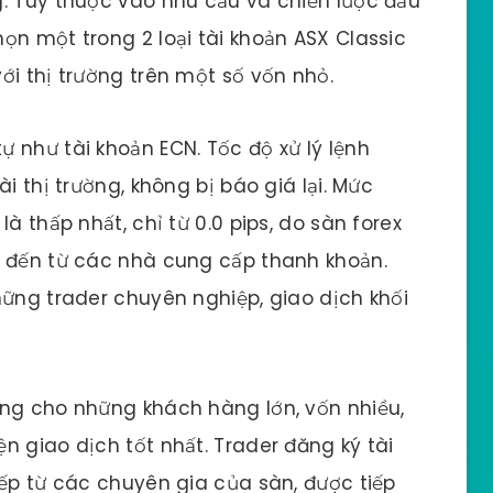
. Tùy thuộc vào nhu cầu và chiến lược đầu
ọn một trong 2 loại tài khoản ASX Classic
ới thị trường trên một số vốn nhỏ.
tự như tài khoản ECN. Tốc độ xử lý lệnh
i thị trường, không bị báo giá lại. Mức
à thấp nhất, chỉ từ 0.0 pips, do sàn forex
t đến từ các nhà cung cấp thanh khoản.
hững trader chuyên nghiệp, giao dịch khối
riêng cho những khách hàng lớn, vốn nhiều,
n giao dịch tốt nhất. Trader đăng ký tài
iếp từ các chuyên gia của sàn, được tiếp