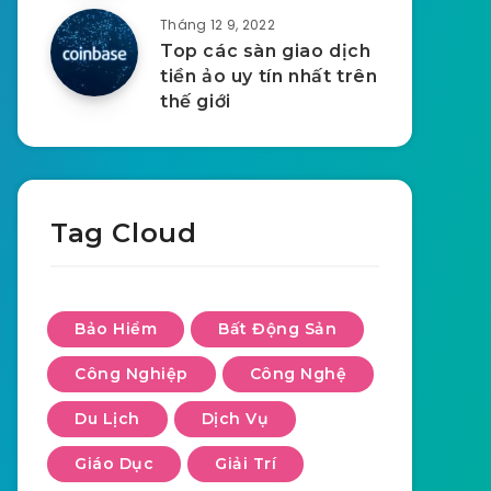
Tháng 12 9, 2022
Top các sàn giao dịch
tiền ảo uy tín nhất trên
thế giới
Tag Cloud
Bảo Hiểm
Bất Động Sản
Công Nghiệp
Công Nghệ
Du Lịch
Dịch Vụ
Giáo Dục
Giải Trí