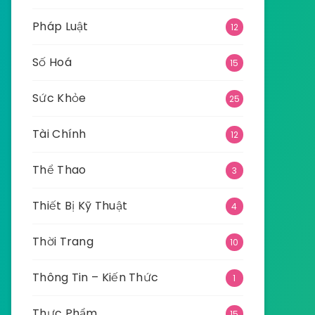
Pháp Luật
12
Số Hoá
15
Sức Khỏe
25
Tài Chính
12
Thể Thao
3
Thiết Bị Kỹ Thuật
4
Thời Trang
10
Thông Tin – Kiến Thức
1
Thực Phẩm
15