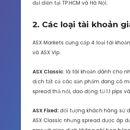
đại diện tại TP.HCM và Hà Nội.
2. Các loại tài khoản g
ASX Markets cung cấp 4 loại tài khoản
và ASX Vip.
ASX Classic
: là tài khoản dành cho n
dịch tất cả các sản phẩm đang có mặ
spread thả nổi, dao động từ 1.1 pips 
ASX Fixed:
đối tượng khách hàng sử d
ASX Classic nhưng spread được áp dụng