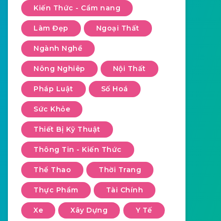
Kiến Thức - Cẩm nang
Làm Đẹp
Ngoại Thất
Ngành Nghề
Nông Nghiêp
Nội Thất
Pháp Luật
Số Hoá
Sức Khỏe
Thiết Bị Kỹ Thuật
Thông Tin - Kiến Thức
Thể Thao
Thời Trang
Thực Phẩm
Tài Chính
Xe
Xây Dựng
Y Tế