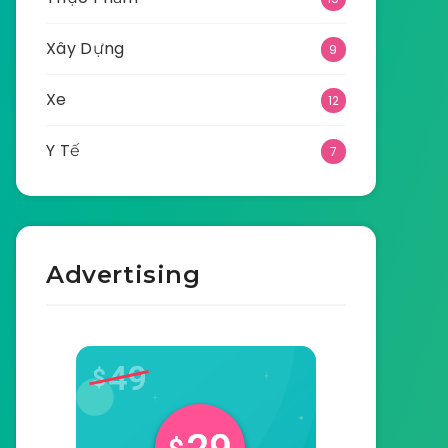
Xây Dựng
9
Xe
12
Y Tế
7
Advertising