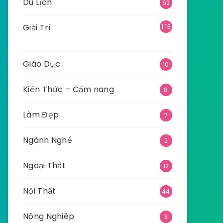
Du Lịch
62
Giải Trí
1.13
5
Giáo Dục
10
Kiến Thức – Cẩm nang
8
Làm Đẹp
7
Ngành Nghề
2
Ngoại Thất
12
Nội Thất
44
Nông Nghiêp
3