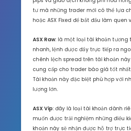
pips và giao dịch không phí hoa hồng
tư mà những trader mới có thể lựa ch
hoặc ASX Fixed để bắt đầu làm quen v
ASX Raw
: là một loại tài khoản tương 
nhanh, lệnh được đẩy trực tiếp ra ngoà
chênh lệch spread trên tài khoản này l
cung cấp cho trader báo giá tốt nhấ
Tài khoản này đặc biệt phù hợp với n
lượng lớn.
ASX Vip
: đây là loại tài khoản dành 
muốn được trải nghiệm những điều kiệ
khoản này sẽ nhận được hỗ trợ trực t