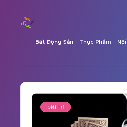
Bất Động Sản
Thực Phẩm
Nội
Giải Trí