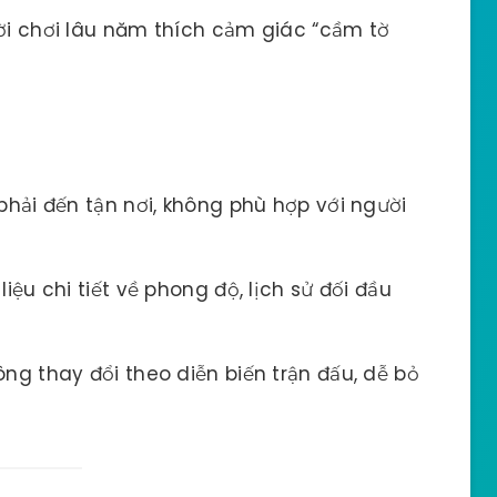
i chơi lâu năm thích cảm giác “cầm tờ
ải đến tận nơi, không phù hợp với người
iệu chi tiết về phong độ, lịch sử đối đầu
ng thay đổi theo diễn biến trận đấu, dễ bỏ