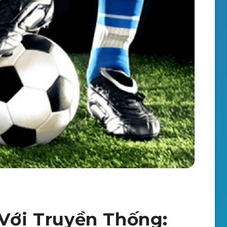
 Với Truyền Thống: