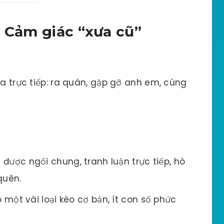
– Cảm giác “xưa cũ”
ra trực tiếp: ra quán, gặp gỡ anh em, cùng
được ngồi chung, tranh luận trực tiếp, hò
quên.
một vài loại kèo cơ bản, ít con số phức