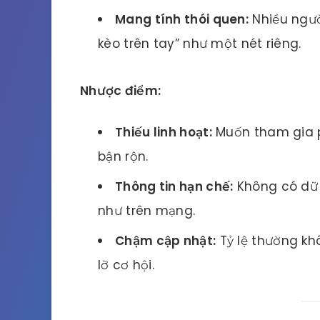
Mang tính thói quen:
Nhiều ngườ
kèo trên tay” như một nét riêng.
Nhược điểm:
Thiếu linh hoạt:
Muốn tham gia ph
bận rộn.
Thông tin hạn chế:
Không có dữ l
như trên mạng.
Chậm cập nhật:
Tỷ lệ thường khô
lỡ cơ hội.