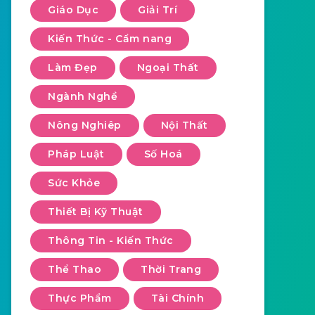
Giáo Dục
Giải Trí
Kiến Thức - Cẩm nang
Làm Đẹp
Ngoại Thất
Ngành Nghề
Nông Nghiêp
Nội Thất
Pháp Luật
Số Hoá
Sức Khỏe
Thiết Bị Kỹ Thuật
Thông Tin - Kiến Thức
Thể Thao
Thời Trang
Thực Phẩm
Tài Chính