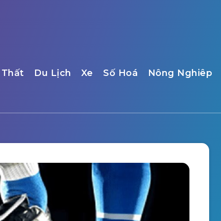
 Thất
Du Lịch
Xe
Số Hoá
Nông Nghiêp