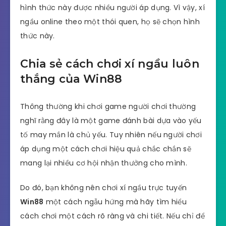
hình thức này được nhiều người áp dụng. Vì vậy, xí
ngầu online theo một thói quen, họ sẽ chọn hình
thức này.
Chia sẻ cách chơi xí ngầu luôn
thắng của Win88
Thông thường khi chơi game người chơi thường
nghĩ rằng đây là một game đánh bài dựa vào yếu
tố may mắn là chủ yếu. Tuy nhiên nếu người chơi
áp dụng một cách chơi hiệu quả chắc chắn sẽ
mang lại nhiều cơ hội nhận thưởng cho mình.
Do đó, bạn không nên chơi xí ngầu trực tuyến
Win88
một cách ngẫu hứng mà hãy tìm hiểu
cách chơi một cách rõ ràng và chi tiết. Nếu chỉ để