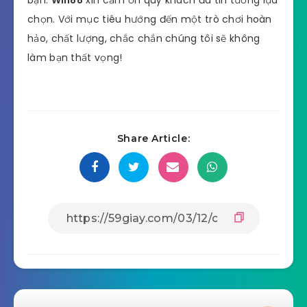
chọn. Với mục tiêu hướng đến một trò chơi hoàn
hảo, chất lượng, chắc chắn chúng tôi sẽ không
làm bạn thất vọng!
Share Article: