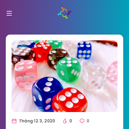
Tháng 12 3, 2020
0
0