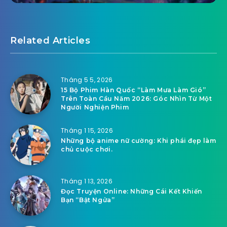
Related Articles
Tháng 5 5, 2026
15 Bộ Phim Hàn Quốc “Làm Mưa Làm Gió”
Trên Toàn Cầu Năm 2026: Góc Nhìn Từ Một
Người Nghiện Phim
Tháng 1 15, 2026
Những bộ anime nữ cường: Khi phái đẹp làm
chủ cuộc chơi.
Tháng 1 13, 2026
Đọc Truyện Online: Những Cái Kết Khiến
Bạn “Bật Ngửa”