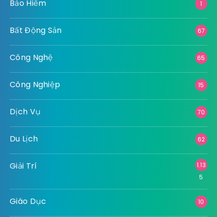
Bảo Hiểm
1
Bất Động Sản
67
Công Nghệ
65
Công Nghiệp
15
Dịch Vụ
70
Du Lịch
62
Giải Trí
1.13
5
Giáo Dục
10