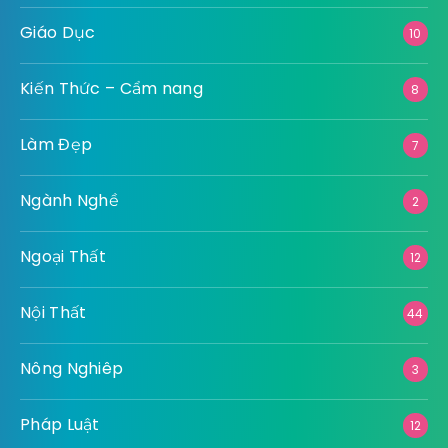
Giáo Dục
10
Kiến Thức – Cẩm nang
8
Làm Đẹp
7
Ngành Nghề
2
Ngoại Thất
12
Nội Thất
44
Nông Nghiêp
3
Pháp Luật
12