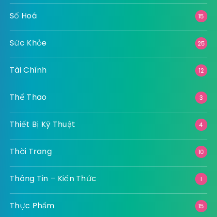
Số Hoá
15
Sức Khỏe
25
Tài Chính
12
Thể Thao
3
Thiết Bị Kỹ Thuật
4
Thời Trang
10
Thông Tin – Kiến Thức
1
Thực Phẩm
15