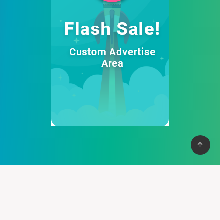
Cung cấp thệ thống PBN mạnh mẽ giúp bạn có cơ vào top