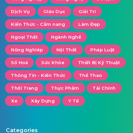
Dịch Vụ
Giáo Dục
Giải Trí
Kiến Thức - Cẩm nang
Làm Đẹp
Ngoại Thất
Ngành Nghề
Nông Nghiêp
Nội Thất
Pháp Luật
Số Hoá
Sức Khỏe
Thiết Bị Kỹ Thuật
Thông Tin - Kiến Thức
Thể Thao
Thời Trang
Thực Phẩm
Tài Chính
Xe
Xây Dựng
Y Tế
Categories