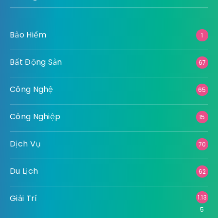
Bảo Hiểm
1
Bất Động Sản
67
Công Nghệ
65
Công Nghiệp
15
Dịch Vụ
70
Du Lịch
62
Giải Trí
1.13
5