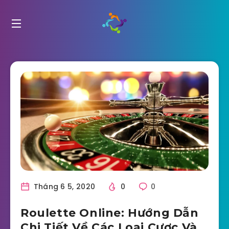
Tháng 6 5, 2020
0
0
Roulette Online: Hướng Dẫn
Chi Tiết Về Các Loại Cược Và