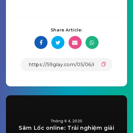
Share Article:
Tháng 6 4, 2020
Sâm Lốc online: Trải nghiệm giải