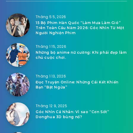
Tháng 5 5, 2026
15 Bộ Phim Hàn Quốc “Làm Mưa Làm Gió”
Trên Toàn Cầu Năm 2026: Góc Nhìn Từ Một
Người Nghiện Phim
Tháng 1 15, 2026
Những bộ anime nữ cường: Khi phái đẹp làm
chủ cuộc chơi.
Tháng 1 13, 2026
Đọc Truyện Online: Những Cái Kết Khiến
Bạn “Bật Ngửa”
Tháng 12 9, 2025
Góc Nhìn Cá Nhân: Vì sao “Cơn Sốt”
Donghua 3D bùng nổ?