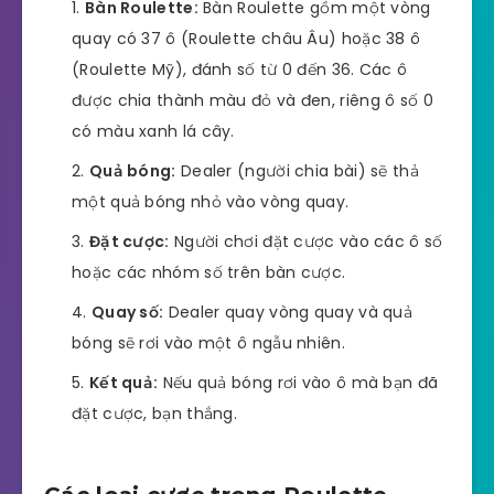
Bàn Roulette:
Bàn Roulette gồm một vòng
quay có 37 ô (Roulette châu Âu) hoặc 38 ô
(Roulette Mỹ), đánh số từ 0 đến 36. Các ô
được chia thành màu đỏ và đen, riêng ô số 0
có màu xanh lá cây.
Quả bóng:
Dealer (người chia bài) sẽ thả
một quả bóng nhỏ vào vòng quay.
Đặt cược:
Người chơi đặt cược vào các ô số
hoặc các nhóm số trên bàn cược.
Quay số:
Dealer quay vòng quay và quả
bóng sẽ rơi vào một ô ngẫu nhiên.
Kết quả:
Nếu quả bóng rơi vào ô mà bạn đã
đặt cược, bạn thắng.