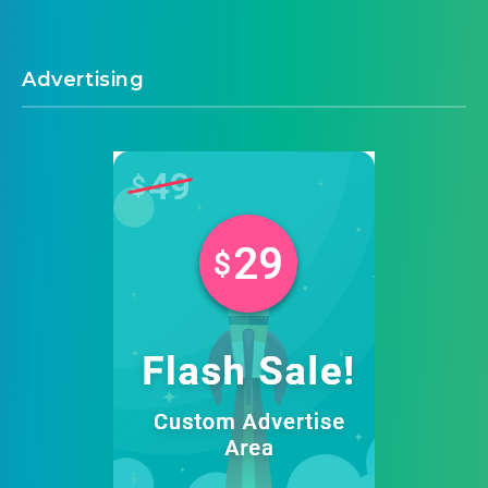
Advertising