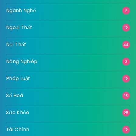
Ngành Nghề
2
Ngoại Thất
12
Nội Thất
44
Nông Nghiêp
3
Pháp Luật
12
Số Hoá
15
Sức Khỏe
25
Tài Chính
12