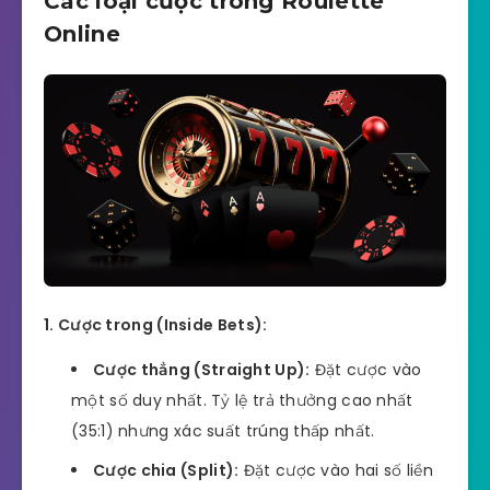
Các loại cược trong Roulette
Online
1. Cược trong (Inside Bets):
Cược thẳng (Straight Up):
Đặt cược vào
một số duy nhất. Tỷ lệ trả thưởng cao nhất
(35:1) nhưng xác suất trúng thấp nhất.
Cược chia (Split):
Đặt cược vào hai số liền