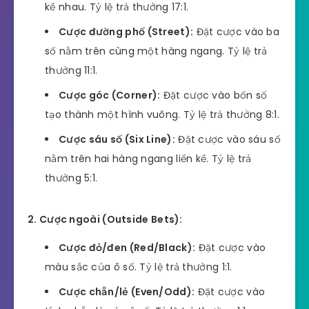
kề nhau. Tỷ lệ trả thưởng 17:1.
Cược đường phố (Street):
Đặt cược vào ba
số nằm trên cùng một hàng ngang. Tỷ lệ trả
thưởng 11:1.
Cược góc (Corner):
Đặt cược vào bốn số
tạo thành một hình vuông. Tỷ lệ trả thưởng 8:1.
Cược sáu số (Six Line):
Đặt cược vào sáu số
nằm trên hai hàng ngang liền kề. Tỷ lệ trả
thưởng 5:1.
2. Cược ngoài (Outside Bets):
Cược đỏ/đen (Red/Black):
Đặt cược vào
màu sắc của ô số. Tỷ lệ trả thưởng 1:1.
Cược chẵn/lẻ (Even/Odd):
Đặt cược vào