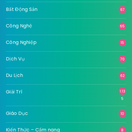
Bất Động Sản
67
Công Nghệ
65
Công Nghiệp
15
Dịch Vụ
70
Du Lịch
62
Giải Trí
1.13
5
Giáo Dục
10
Kiến Thức – Cẩm nang
8