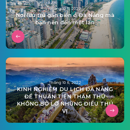
Tháng 10 5, 2022
Nơi lưu trú gần biển ở Đà Nẵng mà
bạn nên đến một lần
Tháng 10 6, 2022
KINH NGHIỆM DU LỊCH ĐÀ NẴNG
ĐỂ THUẬN TIỆN THĂM THÚ
KHÔNG BỎ LỠ NHỮNG ĐIỀU THÚ
VỊ