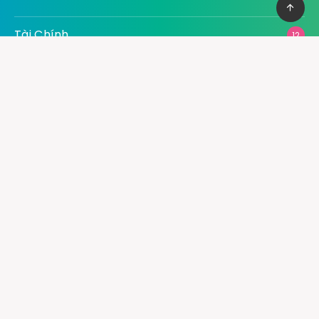
Tài Chính
12
Thể Thao
3
Thiết Bị Kỹ Thuật
4
Thời Trang
10
Thông Tin – Kiến Thức
1
Thực Phẩm
15
Xây Dựng
9
Xe
12