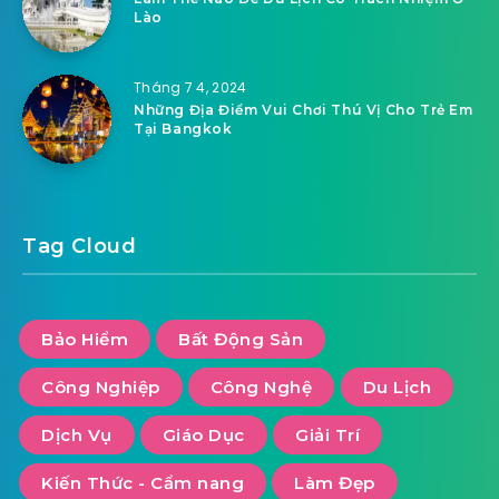
Lào
Tháng 7 4, 2024
Những Địa Điểm Vui Chơi Thú Vị Cho Trẻ Em
Tại Bangkok
Tag Cloud
Bảo Hiểm
Bất Động Sản
Công Nghiệp
Công Nghệ
Du Lịch
Dịch Vụ
Giáo Dục
Giải Trí
Kiến Thức - Cẩm nang
Làm Đẹp