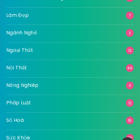
Làm Đẹp
7
Ngành Nghề
2
Ngoại Thất
12
Nội Thất
44
Nông Nghiêp
3
Pháp Luật
12
Số Hoá
15
Sức Khỏe
25