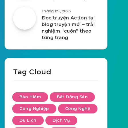
Tháng 12 1, 2025
Đọc truyện Action tại
blog truyện mới – trải
nghiệm “cuốn” theo
từng trang
Tag Cloud
Bảo Hiểm
Bất Động Sản
Công Nghiệp
Công Nghệ
Du Lịch
Dịch Vụ