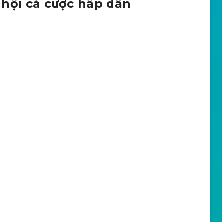
 hội cá cược hấp dẫn