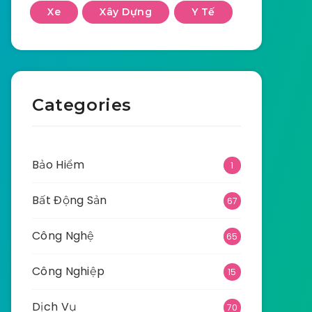
Xe
Xây Dựng
Y Tế
Categories
Bảo Hiểm
1
Bất Động Sản
67
Công Nghệ
65
Công Nghiệp
15
Dịch Vụ
70