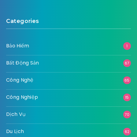
Categories
Bảo Hiểm
1
Bất Động Sản
67
Công Nghệ
65
Công Nghiệp
15
Dịch Vụ
70
Du Lịch
62