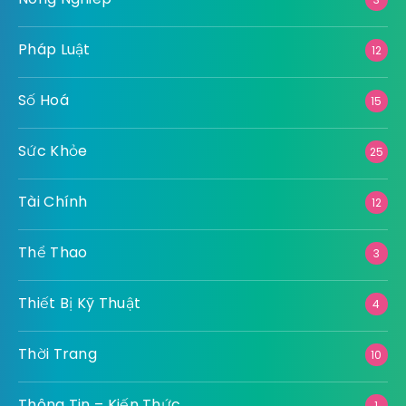
Pháp Luật
12
Số Hoá
15
Sức Khỏe
25
Tài Chính
12
Thể Thao
3
Thiết Bị Kỹ Thuật
4
Thời Trang
10
Thông Tin – Kiến Thức
1