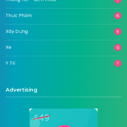
Thực Phẩm
15
Xây Dựng
9
Xe
12
Y Tế
7
Advertising