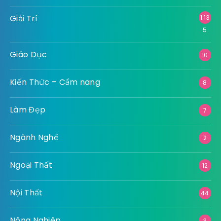
Giải Trí
1.13
5
Giáo Dục
10
Kiến Thức – Cẩm nang
8
Làm Đẹp
7
Ngành Nghề
2
Ngoại Thất
12
Nội Thất
44
Nông Nghiêp
3