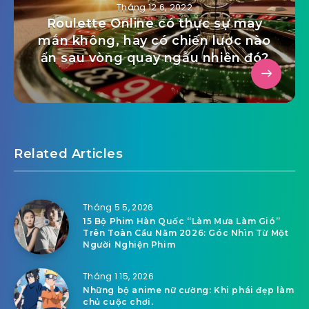
Tháng 12 6, 2022
Roulette Online có thực sự may
mắn không, hay có chiến lược nào
ẩn sau vòng quay ngẫu nhiên đó?
Related Articles
Tháng 5 5, 2026
15 Bộ Phim Hàn Quốc “Làm Mưa Làm Gió”
Trên Toàn Cầu Năm 2026: Góc Nhìn Từ Một
Người Nghiện Phim
Tháng 1 15, 2026
Những bộ anime nữ cường: Khi phái đẹp làm
chủ cuộc chơi.