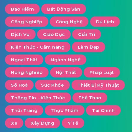
Bảo Hiểm
Bất Động Sản
Công Nghiệp
Công Nghệ
Du Lịch
Dịch Vụ
Giáo Dục
Giải Trí
Kiến Thức - Cẩm nang
Làm Đẹp
Ngoại Thất
Ngành Nghề
Nông Nghiêp
Nội Thất
Pháp Luật
Số Hoá
Sức Khỏe
Thiết Bị Kỹ Thuật
Thông Tin - Kiến Thức
Thể Thao
Thời Trang
Thực Phẩm
Tài Chính
Xe
Xây Dựng
Y Tế