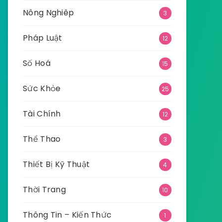
Nông Nghiêp
3
Pháp Luật
12
Số Hoá
15
Sức Khỏe
25
Tài Chính
12
Thể Thao
3
Thiết Bị Kỹ Thuật
4
Thời Trang
10
Thông Tin – Kiến Thức
1