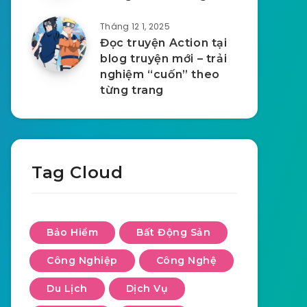
Tháng 12 1, 2025
Đọc truyện Action tại
blog truyện mới – trải
nghiệm “cuốn” theo
từng trang
Tag Cloud
Bảo Hiểm
Bất Động Sản
Công Nghiệp
Công Nghệ
Du Lịch
Dịch Vụ