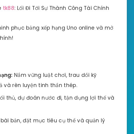
e
tk88
: Lối Đi Tới Sự Thành Công Tài Chính
hinh phục bảng xếp hạng Uno online và mở
hính!
hạng:
Nắm vững luật chơi, trau dồi kỹ
 và rèn luyện tinh thần thép.
i thủ, dự đoán nước đi, tận dụng lợi thế và
bài bản, đặt mục tiêu cụ thể và quản lý