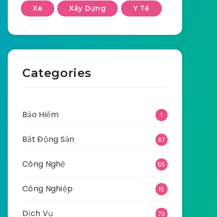
Xe
Xây Dựng
Y Tế
Categories
Bảo Hiểm
1
Bất Động Sản
67
Công Nghệ
65
Công Nghiệp
15
Dịch Vụ
70