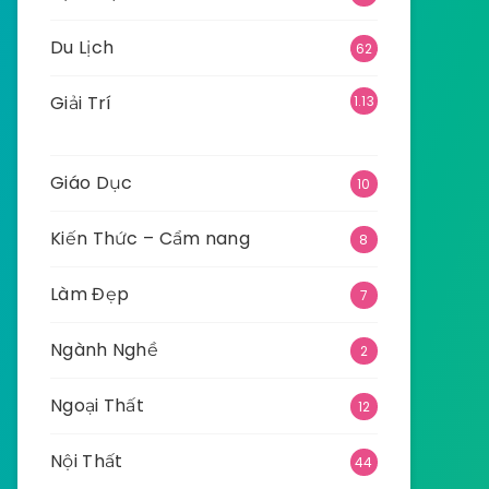
Du Lịch
62
Giải Trí
1.13
5
Giáo Dục
10
Kiến Thức – Cẩm nang
8
Làm Đẹp
7
Ngành Nghề
2
Ngoại Thất
12
Nội Thất
44