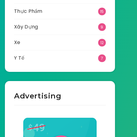
Thực Phẩm
15
Xây Dựng
9
Xe
12
Y Tế
7
Advertising