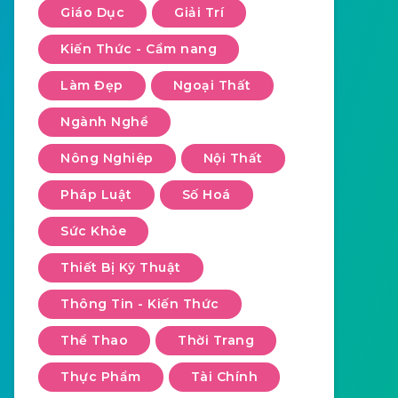
Giáo Dục
Giải Trí
Kiến Thức - Cẩm nang
Làm Đẹp
Ngoại Thất
Ngành Nghề
Nông Nghiêp
Nội Thất
Pháp Luật
Số Hoá
Sức Khỏe
Thiết Bị Kỹ Thuật
Thông Tin - Kiến Thức
Thể Thao
Thời Trang
Thực Phẩm
Tài Chính