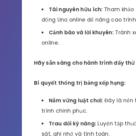
Tài nguyên hữu ích:
Tham khảo c
đồng Uno online để nâng cao trình
Cảnh báo và lời khuyên:
Tránh x
online.
Hãy sẵn sàng cho hành trình đầy thử
Bí quyết thống trị bảng xếp hạng:
Nắm vững luật chơi:
Đây là nền 
trình chinh phục.
Trau dồi kỹ năng:
Luyện tập thư
sát, ghi nhớ và tính toán.