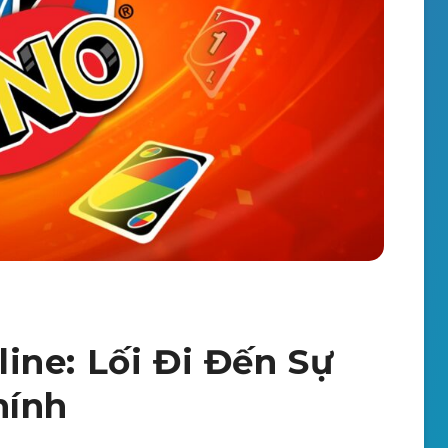
ne: Lối Đi Đến Sự
hính