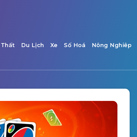
 Thất
Du Lịch
Xe
Số Hoá
Nông Nghiêp