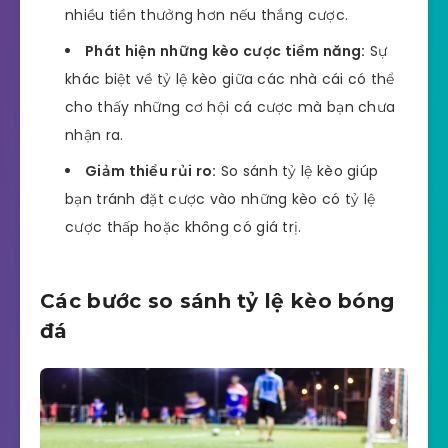
nhiều tiền thưởng hơn nếu thắng cược.
Phát hiện những kèo cược tiềm năng:
Sự
khác biệt về tỷ lệ kèo giữa các nhà cái có thể
cho thấy những cơ hội cá cược mà bạn chưa
nhận ra.
Giảm thiểu rủi ro:
So sánh tỷ lệ kèo giúp
bạn tránh đặt cược vào những kèo có tỷ lệ
cược thấp hoặc không có giá trị.
Các bước so sánh tỷ lệ kèo bóng
đá