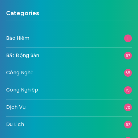
Categories
Bảo Hiểm
1
Bất Động Sản
67
Công Nghệ
65
Công Nghiệp
15
Dịch Vụ
70
Du Lịch
62