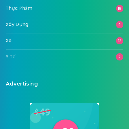
Thực Phẩm
15
Xây Dựng
9
Xe
12
Y Tế
7
Advertising