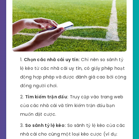
Chọn các nhà cái uy tín:
Chỉ nên so sánh tỷ
lệ kèo từ các nhà cái uy tín, có giấy phép hoạt
động hợp pháp và được đánh giá cao bởi cộng
đồng người chơi.
Tìm kiếm trận đấu:
Truy cập vào trang web
của các nhà cái và tìm kiếm trận đấu bạn
muốn đặt cược.
So sánh tỷ lệ kèo:
So sánh tỷ lệ kèo của các
nhà cái cho cùng một loại kèo cược (ví dụ: