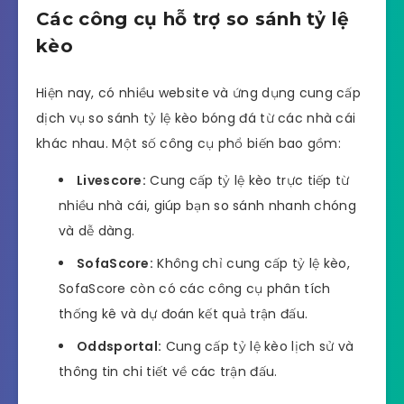
Các công cụ hỗ trợ so sánh tỷ lệ
kèo
Hiện nay, có nhiều website và ứng dụng cung cấp
dịch vụ so sánh tỷ lệ kèo bóng đá từ các nhà cái
khác nhau. Một số công cụ phổ biến bao gồm:
Livescore:
Cung cấp tỷ lệ kèo trực tiếp từ
nhiều nhà cái, giúp bạn so sánh nhanh chóng
và dễ dàng.
SofaScore:
Không chỉ cung cấp tỷ lệ kèo,
SofaScore còn có các công cụ phân tích
thống kê và dự đoán kết quả trận đấu.
Oddsportal:
Cung cấp tỷ lệ kèo lịch sử và
thông tin chi tiết về các trận đấu.