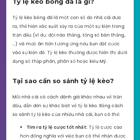
Tỷ lệ kèo bóng đá là gì?
Tỷ lệ kèo bóng đá là một con số do nhà cái đưa
ra, thể hiện xác suất xảy ra của một sự kiện trong
trận đấu (ví dụ: đội nào thắng, tổng số bàn thắng,
…) và mức ăn tiền tương ứng nếu bạn đặt cược
vào sự kiện đó. Tỷ lệ kèo thường được hiển thị dưới
dạng số thập phân, phân số hoặc kiểu Mỹ.
Tại sao cần so sánh tỷ lệ kèo?
Mỗi nhà cái có cách đánh giá khác nhau về trận
đấu, dẫn đến sự khác biệt về tỷ lệ kèo. Bằng cách
so sánh tỷ lệ kèo của nhiều nhà cái, bạn có thể:
Tìm ra tỷ lệ cược tốt nhất:
Tỷ lệ cược cao
hơn đồng nghĩa với việc bạn có thể nhận được