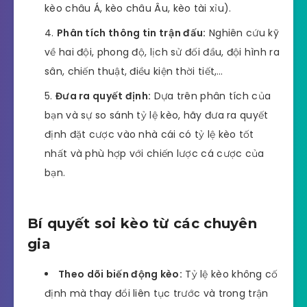
kèo châu Á, kèo châu Âu, kèo tài xỉu).
Phân tích thông tin trận đấu:
Nghiên cứu kỹ
về hai đội, phong độ, lịch sử đối đầu, đội hình ra
sân, chiến thuật, điều kiện thời tiết,…
Đưa ra quyết định:
Dựa trên phân tích của
bạn và sự so sánh tỷ lệ kèo, hãy đưa ra quyết
định đặt cược vào nhà cái có tỷ lệ kèo tốt
nhất và phù hợp với chiến lược cá cược của
bạn.
Bí quyết soi kèo từ các chuyên
gia
Theo dõi biến động kèo:
Tỷ lệ kèo không cố
định mà thay đổi liên tục trước và trong trận