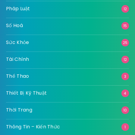
Pháp Luật
12
Số Hoá
15
Sức Khỏe
25
Tài Chính
12
Thể Thao
3
Thiết Bị Kỹ Thuật
4
Thời Trang
10
Thông Tin – Kiến Thức
1