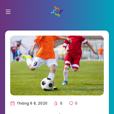
Tháng 6 6, 2020
0
0