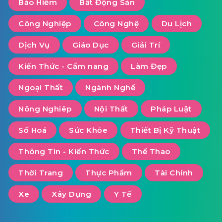
Bảo Hiểm
Bất Động Sản
Công Nghiệp
Công Nghệ
Du Lịch
Dịch Vụ
Giáo Dục
Giải Trí
Kiến Thức - Cẩm nang
Làm Đẹp
Ngoại Thất
Ngành Nghề
Nông Nghiêp
Nội Thất
Pháp Luật
Số Hoá
Sức Khỏe
Thiết Bị Kỹ Thuật
Thông Tin - Kiến Thức
Thể Thao
Thời Trang
Thực Phẩm
Tài Chính
Xe
Xây Dựng
Y Tế