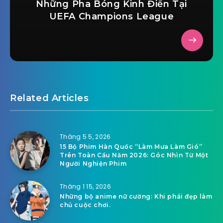
Những Pha Bóng Kinh Điển Tại
UEFA Champions League
Related Articles
Tháng 5 5, 2026
15 Bộ Phim Hàn Quốc “Làm Mưa Làm Gió”
Trên Toàn Cầu Năm 2026: Góc Nhìn Từ Một
Người Nghiện Phim
Tháng 1 15, 2026
Những bộ anime nữ cường: Khi phái đẹp làm
chủ cuộc chơi.