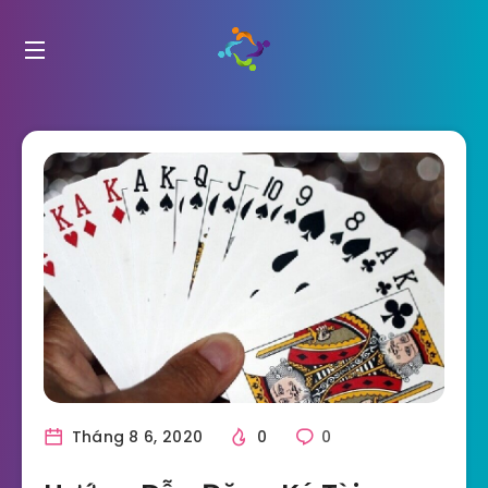
Tháng 8 6, 2020
0
0