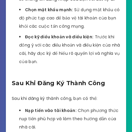
Chọn mật khẩu mạnh:
Sử dụng mật khẩu có
độ phức tạp cao để bảo vệ tài khoản của bạn
khỏi các cuộc tấn công mạng.
Đọc kỹ điều khoản và điều kiện:
Trước khi
đồng ý với các điều khoản và điều kiện của nhà
cái, hãy đọc kỹ để hiểu rõ quyền lợi và nghĩa vụ
của bạn.
Sau Khi Đăng Ký Thành Công
Sau khi đăng ký thành công, bạn có thể:
Nạp tiền vào tài khoản:
Chọn phương thức
nạp tiền phù hợp và làm theo hướng dẫn của
nhà cái.