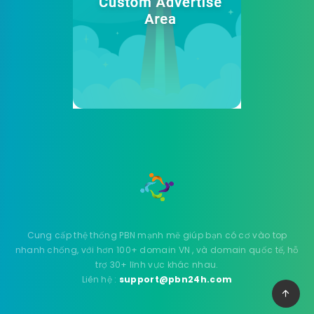
Cung cấp thệ thống PBN mạnh mẽ giúp bạn có cơ vào top
nhanh chống, với hơn 100+ domain VN , và domain quốc tế, hỗ
trợ 30+ lĩnh vực khác nhau.
Liên hệ :
support@pbn24h.com