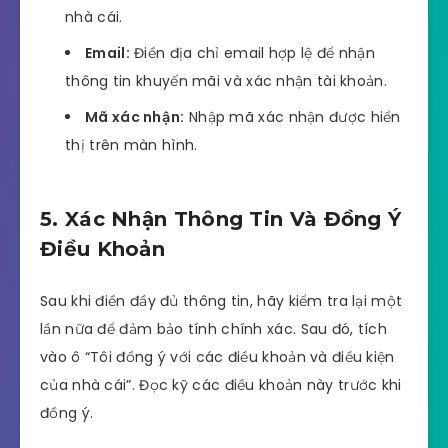
nhà cái.
Email:
Điền địa chỉ email hợp lệ để nhận
thông tin khuyến mãi và xác nhận tài khoản.
Mã xác nhận:
Nhập mã xác nhận được hiển
thị trên màn hình.
5. Xác Nhận Thông Tin Và Đồng Ý
Điều Khoản
Sau khi điền đầy đủ thông tin, hãy kiểm tra lại một
lần nữa để đảm bảo tính chính xác. Sau đó, tích
vào ô “Tôi đồng ý với các điều khoản và điều kiện
của nhà cái”. Đọc kỹ các điều khoản này trước khi
đồng ý.