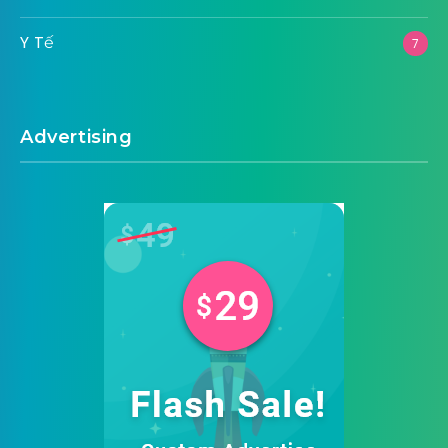
Y Tế
7
Advertising