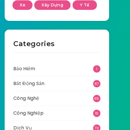
Xe
Xây Dựng
Y Tế
Categories
Bảo Hiểm
1
Bất Động Sản
67
Công Nghệ
65
Công Nghiệp
15
Dịch Vụ
70