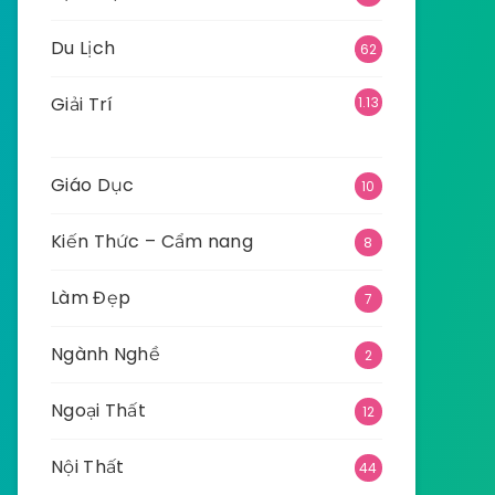
Du Lịch
62
Giải Trí
1.13
5
Giáo Dục
10
Kiến Thức – Cẩm nang
8
Làm Đẹp
7
Ngành Nghề
2
Ngoại Thất
12
Nội Thất
44