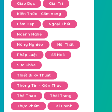
Giáo Dục
Giải Trí
Kiến Thức - Cẩm nang
Làm Đẹp
Ngoại Thất
Ngành Nghề
Nông Nghiêp
Nội Thất
Pháp Luật
Số Hoá
Sức Khỏe
Thiết Bị Kỹ Thuật
Thông Tin - Kiến Thức
Thể Thao
Thời Trang
Thực Phẩm
Tài Chính