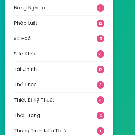
Nông Nghiêp
3
Pháp Luật
12
Số Hoá
15
Sức Khỏe
25
Tài Chính
12
Thể Thao
3
Thiết Bị Kỹ Thuật
4
Thời Trang
10
Thông Tin – Kiến Thức
1