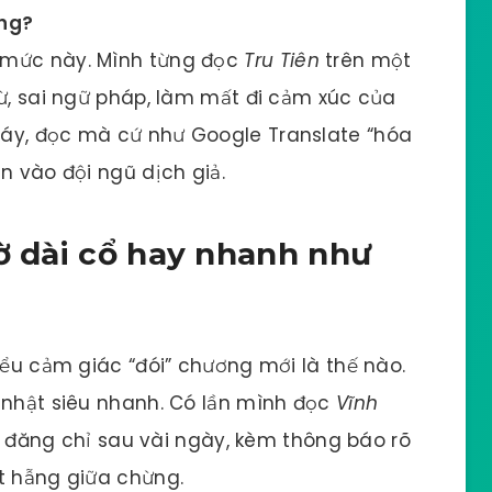
ông?
 mức này. Mình từng đọc
Tru Tiên
trên một
từ, sai ngữ pháp, làm mất đi cảm xúc của
máy, đọc mà cứ như Google Translate “hóa
n vào đội ngũ dịch giả.
hờ dài cổ hay nhanh như
iểu cảm giác “đói” chương mới là thế nào.
 nhật siêu nhanh. Có lần mình đọc
Vĩnh
 đăng chỉ sau vài ngày, kèm thông báo rõ
t hẫng giữa chừng.