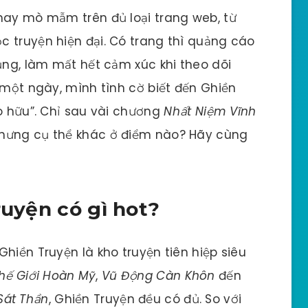
hay mò mẫm trên đủ loại trang web, từ
 truyện hiện đại. Có trang thì quảng cáo
củng, làm mất hết cảm xúc khi theo dõi
 một ngày, mình tình cờ biết đến Ghiền
ạo hữu”. Chỉ sau vài chương
Nhất Niệm Vĩnh
. Nhưng cụ thể khác ở điểm nào? Hãy cùng
ruyện có gì hot?
hiền Truyện là kho truyện tiên hiệp siêu
hế Giới Hoàn Mỹ
,
Vũ Động Càn Khôn
đến
Sát Thần
, Ghiền Truyện đều có đủ. So với