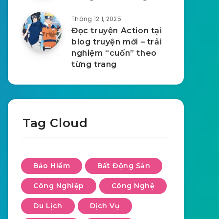
Tháng 12 1, 2025
Đọc truyện Action tại
blog truyện mới – trải
nghiệm “cuốn” theo
từng trang
Tag Cloud
Bảo Hiểm
Bất Động Sản
Công Nghiệp
Công Nghệ
Du Lịch
Dịch Vụ