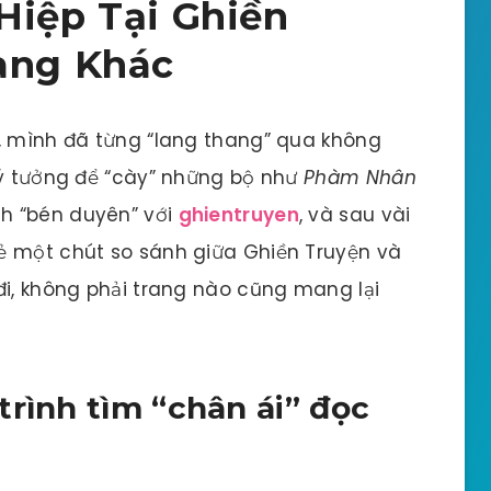
Hiệp Tại Ghiền
rang Khác
p, mình đã từng “lang thang” qua không
lý tưởng để “cày” những bộ như
Phàm Nhân
nh “bén duyên” với
ghientruyen
, và sau vài
ẻ một chút so sánh giữa Ghiền Truyện và
đi, không phải trang nào cũng mang lại
trình tìm “chân ái” đọc