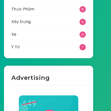
Thực Phẩm
15
Xây Dựng
9
Xe
12
Y Tế
7
Advertising