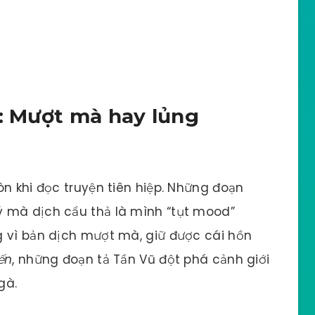
h: Mượt mà hay lủng
òn khi đọc truyện tiên hiệp. Những đoạn
 mà dịch cẩu thả là mình “tụt mood”
g vì bản dịch mượt mà, giữ được cái hồn
ến
, những đoạn tả Tần Vũ đột phá cảnh giới
gà.