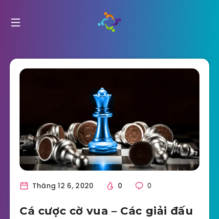
Tháng 12 6, 2020
0
0
Cá cược cờ vua – Các giải đấu