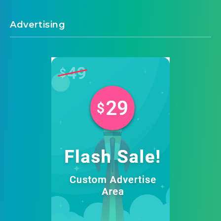
Advertising