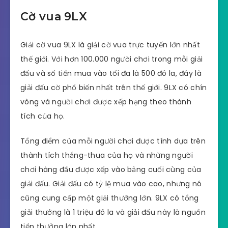
Cờ vua 9LX
Giải cờ vua 9LX là giải cờ vua trực tuyến lớn nhất
thế giới. Với hơn 100.000 người chơi trong mỗi giải
đấu và số tiền mua vào tối đa là 500 đô la, đây là
giải đấu cờ phổ biến nhất trên thế giới. 9LX có chín
vòng và người chơi được xếp hạng theo thành
tích của họ.
Tổng điểm của mỗi người chơi được tính dựa trên
thành tích thắng-thua của họ và những người
chơi hàng đầu được xếp vào bảng cuối cùng của
giải đấu. Giải đấu có tỷ lệ mua vào cao, nhưng nó
cũng cung cấp một giải thưởng lớn. 9LX có tổng
giải thưởng là 1 triệu đô la và giải đấu này là nguồn
tiền thưởng lớn nhất.