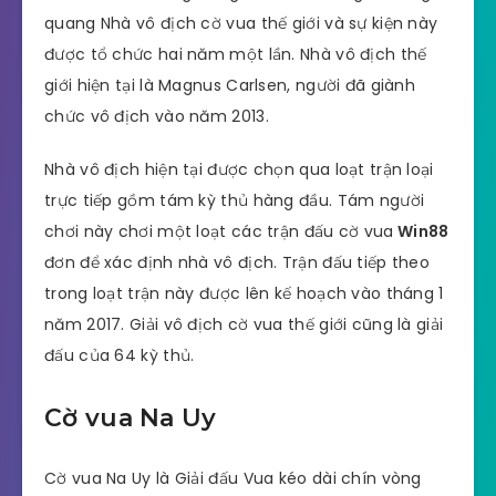
quang Nhà vô địch cờ vua thế giới và sự kiện này
được tổ chức hai năm một lần. Nhà vô địch thế
giới hiện tại là Magnus Carlsen, người đã giành
chức vô địch vào năm 2013.
Nhà vô địch hiện tại được chọn qua loạt trận loại
trực tiếp gồm tám kỳ thủ hàng đầu. Tám người
chơi này chơi một loạt các trận đấu cờ vua
Win88
đơn để xác định nhà vô địch. Trận đấu tiếp theo
trong loạt trận này được lên kế hoạch vào tháng 1
năm 2017. Giải vô địch cờ vua thế giới cũng là giải
đấu của 64 kỳ thủ.
Cờ vua Na Uy
Cờ vua Na Uy là Giải đấu Vua kéo dài chín vòng