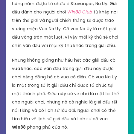
hàng năm được tổ chức ở Stavanger, Na Uy. Giải
đấu dành cho người chơi
Win88 Club
từ khắp nơi
trên thế giới và người chiến thắng sẽ được trao
vương miện Vua Na Uy. Cờ vua Na Uy là một giải
đấu vòng tròn một lượt, vì vậy mỗi kỳ thủ sẽ chơi
chín ván đấu với mọi kỳ thủ khác trong giải đấu.
Nhưng không giống như hầu hết các giải đấu cờ
vua khác, các ván đấu trong giải đấu này được
chơi bằng đồng hồ cờ vua cổ điển. Cờ vua Na Uy
là một trong số ít giải đấu chỉ được tổ chức tại
một thành phố. Điều này có vẻ như là một lợi thế
cho người chơi, nhưng nó có nghĩa là giải đấu rất
nổi tiếng và có lịch sử lâu đời. Người chơi có thể
tìm hiểu về lịch sử giải đấu và lịch sử cờ vua
Win88
phong phú của nó.