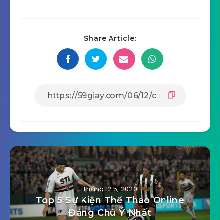
Share Article:
Tháng 12 5, 2020
Top 5 Sự Kiện Thể Thao Online
Đáng Chú Ý Nhất