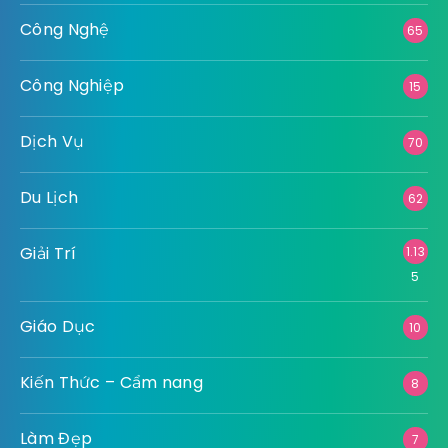
Công Nghệ
65
Công Nghiệp
15
Dịch Vụ
70
Du Lịch
62
Giải Trí
1.13
5
Giáo Dục
10
Kiến Thức – Cẩm nang
8
Làm Đẹp
7