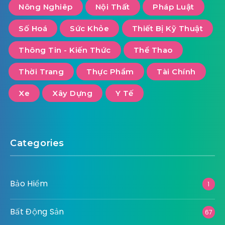
Nông Nghiêp
Nội Thất
Pháp Luật
Số Hoá
Sức Khỏe
Thiết Bị Kỹ Thuật
Thông Tin - Kiến Thức
Thể Thao
Thời Trang
Thực Phẩm
Tài Chính
Xe
Xây Dựng
Y Tế
Categories
Bảo Hiểm
1
Bất Động Sản
67