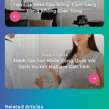
Tạo của Rèm Cầu Vồng: Làm Sáng
Bừng Không Gian Sống
Tháng 4 7, 2024
Đánh Giá Sức Khỏe Tổng Quát Với
Dịch Vụ Xét Nghiệm Giới Tính
Related Articles