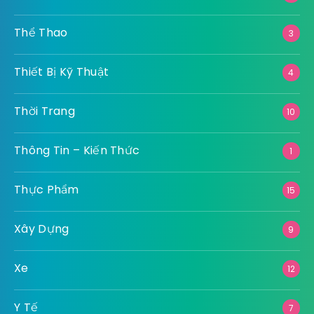
Thể Thao
3
Thiết Bị Kỹ Thuật
4
Thời Trang
10
Thông Tin – Kiến Thức
1
Thực Phẩm
15
Xây Dựng
9
Xe
12
Y Tế
7