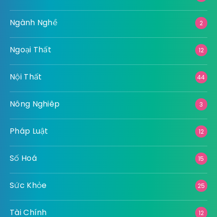
Ngành Nghề
2
Ngoại Thất
12
Nội Thất
44
Nông Nghiêp
3
Pháp Luật
12
Số Hoá
15
Sức Khỏe
25
Tài Chính
12