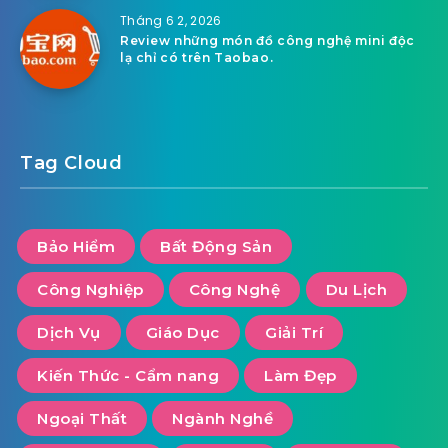
Tháng 6 2, 2026
Review những món đồ công nghệ mini độc
lạ chỉ có trên Taobao.
Tag Cloud
Bảo Hiểm
Bất Động Sản
Công Nghiệp
Công Nghệ
Du Lịch
Dịch Vụ
Giáo Dục
Giải Trí
Kiến Thức - Cẩm nang
Làm Đẹp
Ngoại Thất
Ngành Nghề