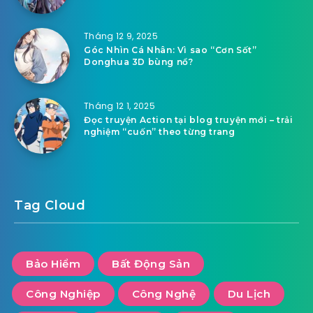
Tháng 12 9, 2025
Góc Nhìn Cá Nhân: Vì sao “Cơn Sốt”
Donghua 3D bùng nổ?
Tháng 12 1, 2025
Đọc truyện Action tại blog truyện mới – trải
nghiệm “cuốn” theo từng trang
Tag Cloud
Bảo Hiểm
Bất Động Sản
Công Nghiệp
Công Nghệ
Du Lịch