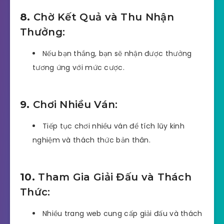
8.
Chờ Kết Quả và Thu Nhận
Thưởng:
Nếu bạn thắng, bạn sẽ nhận được thưởng
tương ứng với mức cược.
9.
Chơi Nhiều Ván:
Tiếp tục chơi nhiều ván để tích lũy kinh
nghiệm và thách thức bản thân.
10.
Tham Gia Giải Đấu và Thách
Thức:
Nhiều trang web cung cấp giải đấu và thách