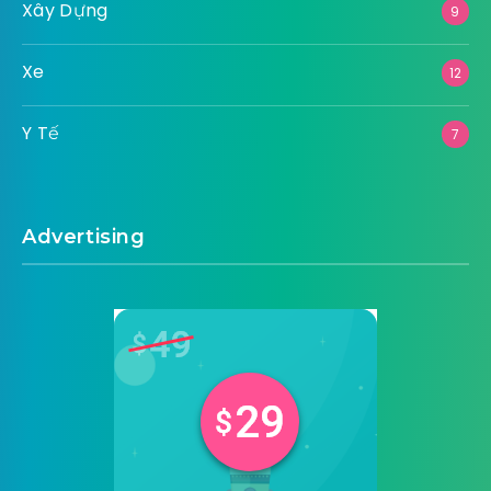
Xây Dựng
9
Xe
12
Y Tế
7
Advertising