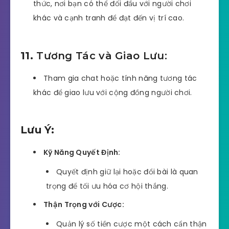
thức, nơi bạn có thể đối đầu với người chơi
khác và cạnh tranh để đạt đến vị trí cao.
11.
Tương Tác và Giao Lưu:
Tham gia chat hoặc tính năng tương tác
khác để giao lưu với cộng đồng người chơi.
Lưu Ý:
Kỹ Năng Quyết Định:
Quyết định giữ lại hoặc đổi bài là quan
trọng để tối ưu hóa cơ hội thắng.
Thận Trọng với Cược:
Quản lý số tiền cược một cách cẩn thận