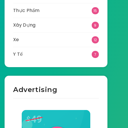
Thực Phẩm
15
Xây Dựng
9
Xe
12
Y Tế
7
Advertising