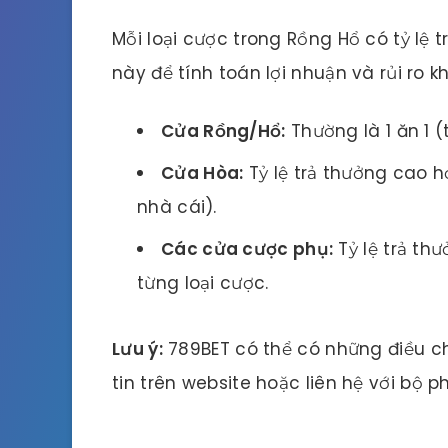
Mỗi loại cược trong Rồng Hổ có tỷ lệ 
này để tính toán lợi nhuận và rủi ro kh
Cửa Rồng/Hổ:
Thường là 1 ăn 1 (
Cửa Hòa:
Tỷ lệ trả thưởng cao hơ
nhà cái).
Các cửa cược phụ:
Tỷ lệ trả th
từng loại cược.
Lưu ý:
789BET có thể có những điều chỉ
tin trên website hoặc liên hệ với bộ 