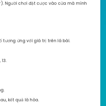
r). Người chơi đặt cược vào cửa mà mình
 tương ứng với giá trị trên lá bài.
 13.
g.
u, kết quả là hòa.