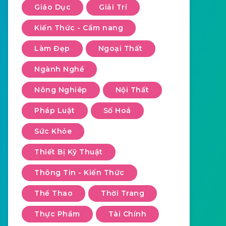
Giáo Dục
Giải Trí
Kiến Thức - Cẩm nang
Làm Đẹp
Ngoại Thất
Ngành Nghề
Nông Nghiêp
Nội Thất
Pháp Luật
Số Hoá
Sức Khỏe
Thiết Bị Kỹ Thuật
Thông Tin - Kiến Thức
Thể Thao
Thời Trang
Thực Phẩm
Tài Chính