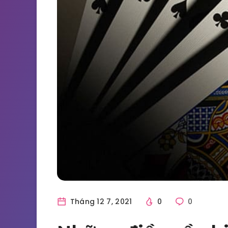
Tháng 12 7, 2021
0
0