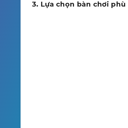
3. Lựa chọn bàn chơi phù