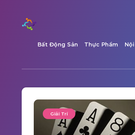
Bất Động Sản
Thực Phẩm
Nội
Giải Trí