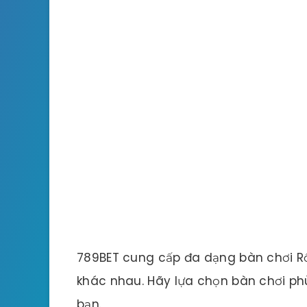
789BET cung cấp đa dạng bàn chơi Rồ
khác nhau. Hãy lựa chọn bàn chơi ph
bạn.