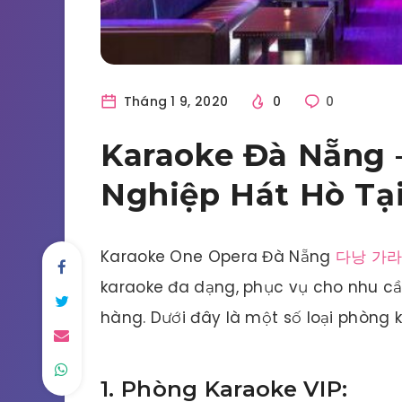
Tháng 1 9, 2020
0
0
Karaoke Đà Nẵng 
Nghiệp Hát Hò Tạ
Karaoke One Opera Đà Nẵng
다낭 가
karaoke đa dạng, phục vụ cho nhu cầ
hàng. Dưới đây là một số loại phòng 
1. Phòng Karaoke VIP: