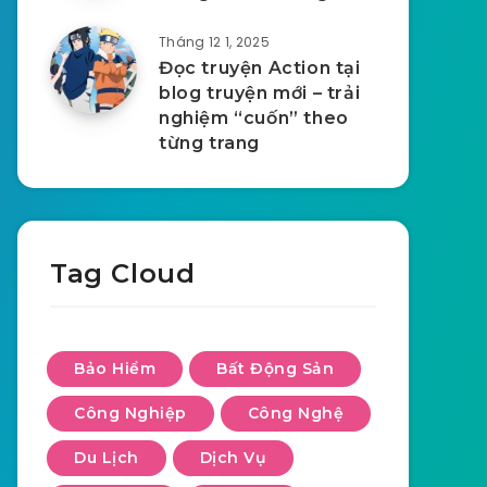
Tháng 12 1, 2025
Đọc truyện Action tại
blog truyện mới – trải
nghiệm “cuốn” theo
từng trang
Tag Cloud
Bảo Hiểm
Bất Động Sản
Công Nghiệp
Công Nghệ
Du Lịch
Dịch Vụ