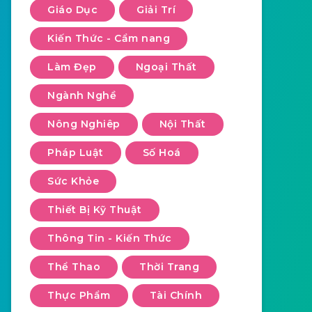
Giáo Dục
Giải Trí
Kiến Thức - Cẩm nang
Làm Đẹp
Ngoại Thất
Ngành Nghề
Nông Nghiêp
Nội Thất
Pháp Luật
Số Hoá
Sức Khỏe
Thiết Bị Kỹ Thuật
Thông Tin - Kiến Thức
Thể Thao
Thời Trang
Thực Phẩm
Tài Chính