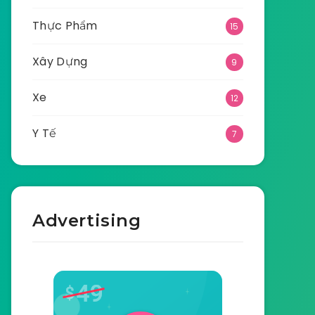
Thực Phẩm
15
Xây Dựng
9
Xe
12
Y Tế
7
Advertising