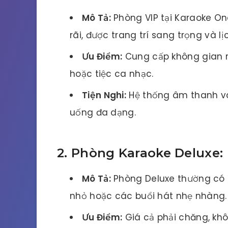
Mô Tả:
Phòng VIP tại Karaoke On
rãi, được trang trí sang trọng và lị
Ưu Điểm:
Cung cấp không gian ri
hoặc tiệc ca nhạc.
Tiện Nghi:
Hệ thống âm thanh và
uống đa dạng.
2. Phòng Karaoke Deluxe:
Mô Tả:
Phòng Deluxe thường có d
nhỏ hoặc các buổi hát nhẹ nhàng.
Ưu Điểm:
Giá cả phải chăng, kh