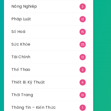
Nông Nghiêp
3
Pháp Luật
12
Số Hoá
15
Sức Khỏe
25
Tài Chính
12
Thể Thao
3
Thiết Bị Kỹ Thuật
4
Thời Trang
10
Thông Tin – Kiến Thức
1