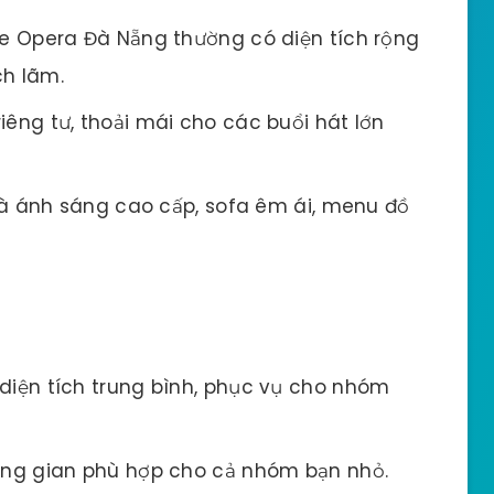
e Opera Đà Nẵng thường có diện tích rộng
ch lãm.
êng tư, thoải mái cho các buổi hát lớn
 ánh sáng cao cấp, sofa êm ái, menu đồ
iện tích trung bình, phục vụ cho nhóm
ông gian phù hợp cho cả nhóm bạn nhỏ.