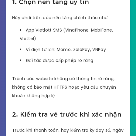
1.
Chọn nền tảng uy tín
Hãy chơi trên các nền tảng chính thức như:
App Vietlott SMS (VinaPhone, MobiFone,
Viettel)
Ví điện tử lớn: Momo, ZaloPay, VNPay
Đối tác được cấp phép rõ ràng
Tránh các website không có thông tin rõ ràng,
không có bảo mật HTTPS hoặc yêu cầu chuyển
khoản không hợp lệ.
2.
Kiểm tra vé trước khi xác nhận
Trước khi thanh toán, hãy kiểm tra kỹ dãy số, ngày