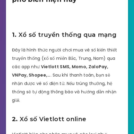
1.
Xổ số truyền thống qua mạng
Đây là hình thức người chơi mua vé số kiến thiết
truyền thống (xổ số miền Bắc, Trung, Nam) qua
các app như
Vietlott SMS, Momo, ZaloPay,
VNPay, Shopee,…
. Sau khi thanh toán, bạn sẽ
nhận được vé số điện tử. Nếu trúng thưởng, hệ
thống sẽ tự động thông báo và hướng dẫn nhận
giải.
2.
Xổ số Vietlott online