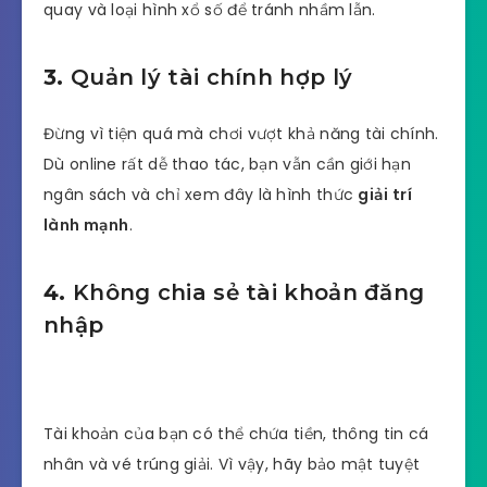
quay và loại hình xổ số để tránh nhầm lẫn.
3.
Quản lý tài chính hợp lý
Đừng vì tiện quá mà chơi vượt khả năng tài chính.
Dù online rất dễ thao tác, bạn vẫn cần giới hạn
ngân sách và chỉ xem đây là hình thức
giải trí
lành mạnh
.
4.
Không chia sẻ tài khoản đăng
nhập
Tài khoản của bạn có thể chứa tiền, thông tin cá
nhân và vé trúng giải. Vì vậy, hãy bảo mật tuyệt