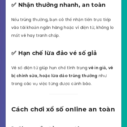
✅ Nhận thưởng nhanh, an toàn
Nếu trúng thưởng, bạn có thể nhận tiền trực tiếp
vào tài khoản ngân hàng hoặc ví điện tử, không lo
mất vé hay tranh chấp.
✅ Hạn chế lừa đảo vé số giả
Vé số điện tử giúp hạn chế tình trạng
vé in giả, vé
bị chỉnh sửa, hoặc lừa đảo trúng thưởng
như
trong các vụ việc từng được cảnh báo.
Cách chơi xổ số online an toàn