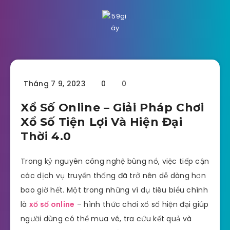
Tháng 7 9, 2023
0
0
Xổ Số Online – Giải Pháp Chơi
Xổ Số Tiện Lợi Và Hiện Đại
Thời 4.0
Trong kỷ nguyên công nghệ bùng nổ, việc tiếp cận
các dịch vụ truyền thống đã trở nên dễ dàng hơn
bao giờ hết. Một trong những ví dụ tiêu biểu chính
là
xổ số online
– hình thức chơi xổ số hiện đại giúp
người dùng có thể mua vé, tra cứu kết quả và