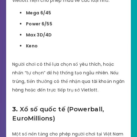
Vietlott hiện cho phép mua vé các loại như:
Mega 6/45
Power 6/55
Max 3D/4D
Keno
Người chơi có thể lựa chọn số yêu thích, hoặc
nhấn “tự chọn” để hệ thống tạo ngẫu nhiên. Nếu
trúng, tiền thưởng có thể nhận qua tài khoản ngân
hàng hoặc đến trực tiếp trụ sở Vietlott.
3.
Xổ số quốc tế (Powerball,
EuroMillions)
Một số nền tảng cho phép người chơi tại Việt Nam