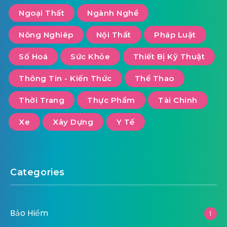
Ngoại Thất
Ngành Nghề
Nông Nghiêp
Nội Thất
Pháp Luật
Số Hoá
Sức Khỏe
Thiết Bị Kỹ Thuật
Thông Tin - Kiến Thức
Thể Thao
Thời Trang
Thực Phẩm
Tài Chính
Xe
Xây Dựng
Y Tế
Categories
Bảo Hiểm
1