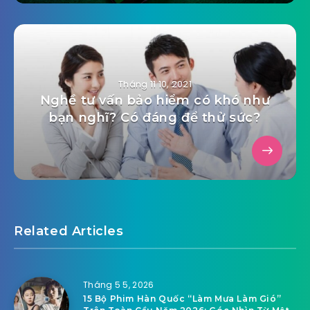
Tháng 11 10, 2021
Nghề tư vấn bảo hiểm có khó như
bạn nghĩ? Có đáng để thử sức?
Related Articles
Tháng 5 5, 2026
15 Bộ Phim Hàn Quốc “Làm Mưa Làm Gió”