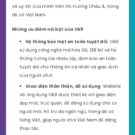
và uy tín của mình trên thị trường Châu Á, trong
đó có Việt Nam.
Những ưu điểm nổi bật của Ok9
Hệ thống bảo mật an toàn tuyệt đối:
Ok9
sử dụng công nghệ mã hóa SSL 128 bit và hệ
thống tường lửa nhiều lớp, đảm bảo an toàn
tuyệt đối cho thông tin cá nhân và giao dịch
của người chơi.
Giao diện thân thiện, dễ sử dụng:
Website
và ứng dụng Ok9 được thiết kế với giao diện
đẹp mắt, trực quan, dễ dàng sử dụng cho cả
người mới. Hỗ trợ đa ngôn ngữ, trong đó có
tiếng Việt, giúp người chơi Việt Nam dễ dàng
thao tác.