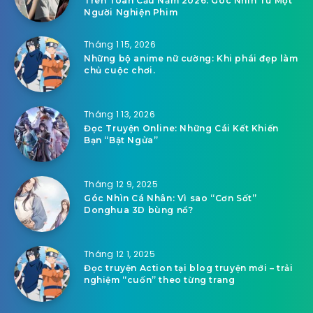
Trên Toàn Cầu Năm 2026: Góc Nhìn Từ Một
Người Nghiện Phim
Tháng 1 15, 2026
Những bộ anime nữ cường: Khi phái đẹp làm
chủ cuộc chơi.
Tháng 1 13, 2026
Đọc Truyện Online: Những Cái Kết Khiến
Bạn “Bật Ngửa”
Tháng 12 9, 2025
Góc Nhìn Cá Nhân: Vì sao “Cơn Sốt”
Donghua 3D bùng nổ?
Tháng 12 1, 2025
Đọc truyện Action tại blog truyện mới – trải
nghiệm “cuốn” theo từng trang