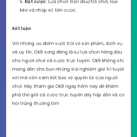
Đặt cược:
Lựa chọn trận đấu/trò chơi, loại
kèo và nhập số tiền cược.
Kết luận
Với những ưu điểm vượt trội về sản phẩm, dịch vụ
và uy tín, Ok9 xứng đáng là sự lựa chọn hàng đầu
cho người chơi cá cược trực tuyến. Ok9 không chỉ
mang đến cho bạn những trải nghiệm giải trí tuyệt
vời mà còn cam kết bảo vệ quyền lợi của người
chơi. Hãy tham gia Ok9 ngay hôm nay để khám
phá thế giới cá cược trực tuyến đầy hấp dẫn và cơ
hội trúng thưởng lớn!