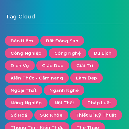
Tag Cloud
Bảo Hiểm
Bất Động Sản
Công Nghiệp
Công Nghệ
Du Lịch
Dịch Vụ
Giáo Dục
Giải Trí
Kiến Thức - Cẩm nang
Làm Đẹp
Ngoại Thất
Ngành Nghề
Nông Nghiêp
Nội Thất
Pháp Luật
Số Hoá
Sức Khỏe
Thiết Bị Kỹ Thuật
Thông Tin - Kiến Thức
Thể Thao