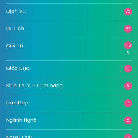
Dịch Vụ
70
Du Lịch
62
Giải Trí
1.13
5
Giáo Dục
10
Kiến Thức – Cẩm nang
8
Làm Đẹp
7
Ngành Nghề
2
Ngoại Thất
12