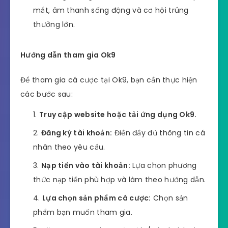
mắt, âm thanh sống động và cơ hội trúng
thưởng lớn.
Hướng dẫn tham gia Ok9
Để tham gia cá cược tại Ok9, bạn cần thực hiện
các bước sau:
Truy cập website hoặc tải ứng dụng Ok9.
Đăng ký tài khoản:
Điền đầy đủ thông tin cá
nhân theo yêu cầu.
Nạp tiền vào tài khoản:
Lựa chọn phương
thức nạp tiền phù hợp và làm theo hướng dẫn.
Lựa chọn sản phẩm cá cược:
Chọn sản
phẩm bạn muốn tham gia.