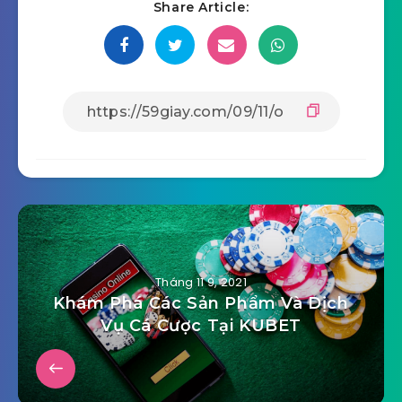
Share Article:
Tháng 11 9, 2021
Khám Phá Các Sản Phẩm Và Dịch
Vụ Cá Cược Tại KUBET