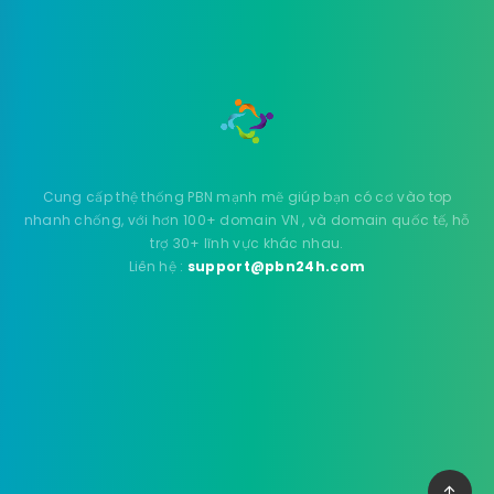
Cung cấp thệ thống PBN mạnh mẽ giúp bạn có cơ vào top
nhanh chống, với hơn 100+ domain VN , và domain quốc tế, hỗ
trợ 30+ lĩnh vực khác nhau.
Liên hệ :
support@pbn24h.com