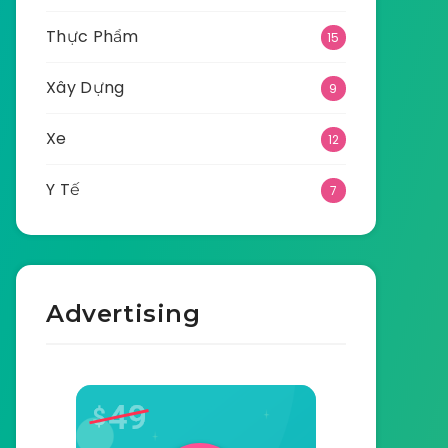
Thực Phẩm
15
Xây Dựng
9
Xe
12
Y Tế
7
Advertising