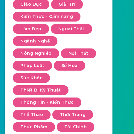
Giáo Dục
Giải Trí
Kiến Thức - Cẩm nang
Làm Đẹp
Ngoại Thất
Ngành Nghề
Nông Nghiêp
Nội Thất
Pháp Luật
Số Hoá
Sức Khỏe
Thiết Bị Kỹ Thuật
Thông Tin - Kiến Thức
Thể Thao
Thời Trang
Thực Phẩm
Tài Chính