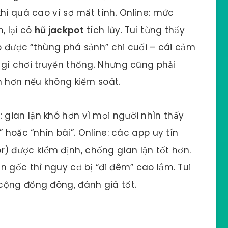
hi quá cao vì sợ mất tình. Online: mức
, lại có
hũ jackpot
tích lũy. Tui từng thấy
ếp được “thùng phá sảnh” chi cuối – cái cảm
gì chơi truyền thống. Nhưng cũng phải
h hơn nếu không kiểm soát.
 gian lận khó hơn vì mọi người nhìn thấy
 hoặc “nhìn bài”. Online: các app uy tín
 được kiểm định, chống gian lận tốt hơn.
n gốc thì nguy cơ bị “đi đêm” cao lắm. Tui
cộng đồng đông, đánh giá tốt.