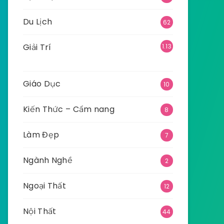
Du Lịch
62
Giải Trí
1.13
5
Giáo Dục
10
Kiến Thức – Cẩm nang
8
Làm Đẹp
7
Ngành Nghề
2
Ngoại Thất
12
Nội Thất
44