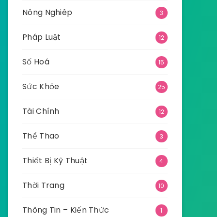
Nông Nghiêp
3
Pháp Luật
12
Số Hoá
15
Sức Khỏe
25
Tài Chính
12
Thể Thao
3
Thiết Bị Kỹ Thuật
4
Thời Trang
10
Thông Tin – Kiến Thức
1