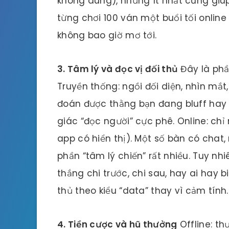
không dùng), nhưng ít nhất cũng giúp
từng chơi 100 ván một buổi tối online
không bao giờ mơ tới.
3. Tâm lý và đọc vị đối thủ
Đây là phần
Truyền thống: ngồi đối diện, nhìn mắt
đoán được thằng bạn đang bluff hay 
giác “đọc người” cực phê. Online: chỉ 
app có hiển thị). Một số bàn có chat,
phần “tâm lý chiến” rất nhiều. Tuy nhiên
thắng chi trước, chi sau, hay ai hay 
thủ theo kiểu “data” thay vì cảm tính.
4. Tiền cược và hũ thưởng
Offline: th