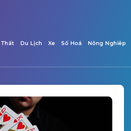
 Thất
Du Lịch
Xe
Số Hoá
Nông Nghiêp