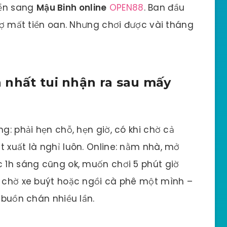
yển sang
Mậu Binh online
OPEN88
. Ban đầu
 sợ mất tiền oan. Nhưng chơi được vài tháng
 nhất tui nhận ra sau mấy
g: phải hẹn chỗ, hẹn giờ, có khi chờ cả
t xuất là nghỉ luôn. Online: nằm nhà, mở
c 1h sáng cũng ok, muốn chơi 5 phút giờ
c chờ xe buýt hoặc ngồi cà phê một mình –
h buồn chán nhiều lần.