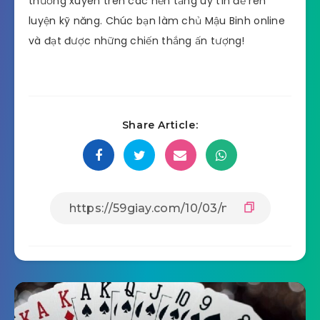
Cách tính toán xác suất thắng khi chơi Mậu Binh
online không chỉ dựa vào toán học mà còn kết
hợp với kinh nghiệm và khả năng quan sát. Bằng
cách hiểu xác suất tổ hợp, đánh giá bài mình và
dự đoán bài đối thủ, bạn có thể tối ưu hóa cách
xếp bài để tăng cơ hội chiến thắng. Hãy thực hành
thường xuyên trên các nền tảng uy tín để rèn
luyện kỹ năng. Chúc bạn làm chủ Mậu Binh online
và đạt được những chiến thắng ấn tượng!
Share Article: