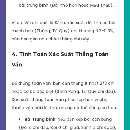
thấy bài đối thủ, hãy giả định họ có bài trung
bình (Đôi hoặc Sám Cô). Xác suất đối thủ có
Đôi trong chi đầu là khoảng 42%, Thùng trong
chi giữa là 0.2%.
Bước 3: So sánh
: Nếu chi đầu của bạn là Đôi
A, bạn có 80-90% cơ hội thắng chi này trước
bài trung bình (Đôi nhỏ hơn hoặc Mậu Thầu).
Ví dụ: Với chi cuối là Sảnh, xác suất đối thủ có bài
mạnh hơn (Thùng, Tứ Quý) chỉ khoảng 0.2-0.3%,
nên bạn gần như chắc thắng chi này.
4. Tính Toán Xác Suất Thắng Toàn
Ván