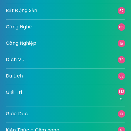
Categories
Bảo Hiểm
1
Bất Động Sản
67
Công Nghệ
65
Công Nghiệp
15
Dịch Vụ
70
Du Lịch
62