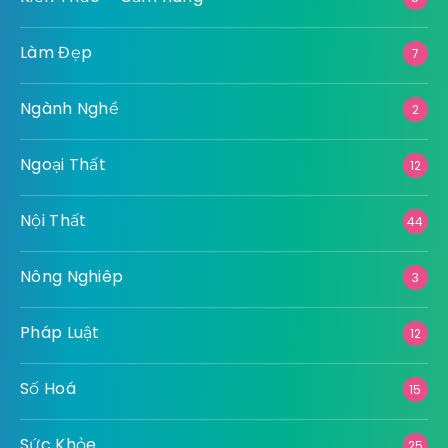
Giải Trí
1.13
5
Giáo Dục
10
Kiến Thức – Cẩm nang
8
Làm Đẹp
7
Ngành Nghề
2
Ngoại Thất
12
Nội Thất
44