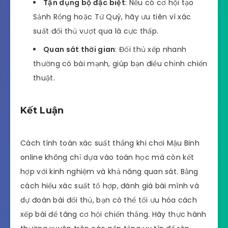
6. Mẹo Tăng Xác Suất Thắng Từ Cao
Thủ
Tránh “lủng”
: Luôn kiểm tra chi trước mạnh
hơn chi sau để không mất trắng.
Tận dụng bộ đặc biệt
: Nếu có cơ hội tạo
Sảnh Rồng hoặc Tứ Quý, hãy ưu tiên vì xác
suất đối thủ vượt qua là cực thấp.
Quan sát thời gian
: Đối thủ xếp nhanh
thường có bài mạnh, giúp bạn điều chỉnh chiến
thuật.
Kết Luận