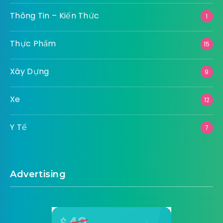
Thông Tin – Kiến Thức
1
Thực Phẩm
15
Xây Dựng
9
Xe
12
Y Tế
7
Advertising