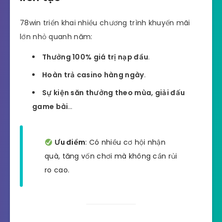
78win triển khai nhiều chương trình khuyến mãi
lớn nhỏ quanh năm:
Thưởng 100% giá trị nạp đầu
.
Hoàn trả casino hàng ngày
.
Sự kiện săn thưởng theo mùa, giải đấu
game bài
…
Ưu điểm
: Có nhiều cơ hội nhận
quà, tăng vốn chơi mà không cần rủi
ro cao.