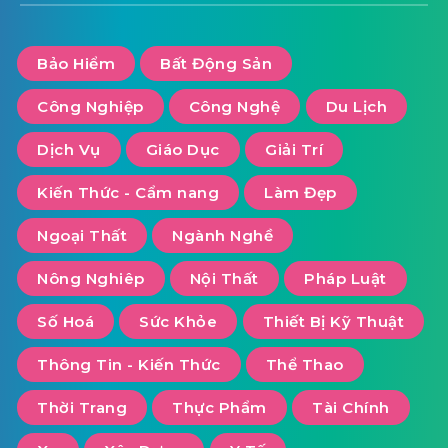
Bảo Hiểm
Bất Động Sản
Công Nghiệp
Công Nghệ
Du Lịch
Dịch Vụ
Giáo Dục
Giải Trí
Kiến Thức - Cẩm nang
Làm Đẹp
Ngoại Thất
Ngành Nghề
Nông Nghiêp
Nội Thất
Pháp Luật
Số Hoá
Sức Khỏe
Thiết Bị Kỹ Thuật
Thông Tin - Kiến Thức
Thể Thao
Thời Trang
Thực Phẩm
Tài Chính