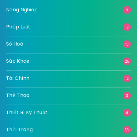
Nông Nghiêp
3
Pháp Luật
12
Số Hoá
15
Sức Khỏe
25
Tài Chính
12
Thể Thao
3
Thiết Bị Kỹ Thuật
4
Thời Trang
10