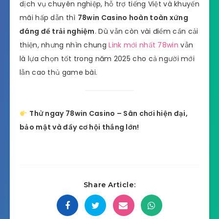
dịch vụ chuyên nghiệp, hỗ trợ tiếng Việt và khuyến
mãi hấp dẫn thì
78win Casino hoàn toàn xứng
đáng để trải nghiệm
. Dù vẫn còn vài điểm cần cải
thiện, nhưng nhìn chung
Link mới nhất 78win
vẫn
là lựa chọn tốt trong năm 2025 cho cả người mới
lẫn cao thủ game bài.
Thử ngay 78win Casino – Sân chơi hiện đại,
bảo mật và đầy cơ hội thắng lớn!
Share Article: