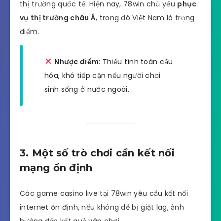
thị trường quốc tế. Hiện nay, 78win chủ yếu
phục
vụ thị trường châu Á
, trong đó Việt Nam là trọng
điểm.
Nhược điểm
: Thiếu tính toàn cầu
hóa, khó tiếp cận nếu người chơi
sinh sống ở nước ngoài.
3. Một số trò chơi cần kết nối
mạng ổn định
Các game casino live tại 78win yêu cầu kết nối
internet ổn định, nếu không dễ bị giật lag, ảnh
hưởng đến kết quả ván chơi.