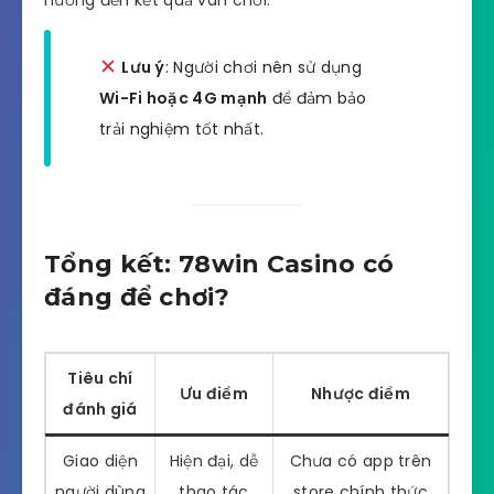
Lưu ý
: Người chơi nên sử dụng
Wi-Fi hoặc 4G mạnh
để đảm bảo
trải nghiệm tốt nhất.
Tổng kết: 78win Casino có
đáng để chơi?
Tiêu chí
Ưu điểm
Nhược điểm
đánh giá
Giao diện
Hiện đại, dễ
Chưa có app trên
người dùng
thao tác
store chính thức