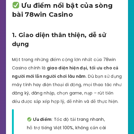
Ưu điểm nổi bật của sòng
bài 78win Casino
1. Giao diện thân thiện, dễ sử
dụng
Một trong những điểm cộng lớn nhất của 78win
Casino chính là
giao diện hiện đại, tối ưu cho cả
người mới lẫn người chơi lâu năm
. Dù bạn sử dụng
máy tính hay điện thoại di động, mọi thao tác như
đăng ký, đăng nhập, chọn game, nạp – rút tiền
đều được sắp xếp hợp lý, dễ nhìn và dễ thực hiện.
Ưu điểm
: Tốc độ tải trang nhanh,
hỗ trợ tiếng Việt 100%, không cần cài