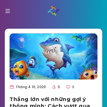
Tháng 4 10, 2020
0
0
Thắng lớn với những gợi ý
thông minh: Cách vượt qua