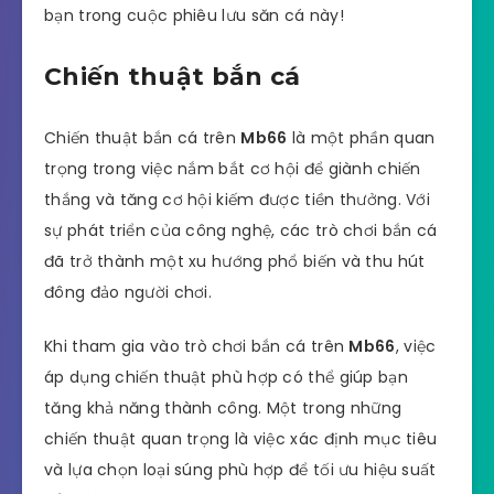
bạn trong cuộc phiêu lưu săn cá này!
Chiến thuật bắn cá
Chiến thuật bắn cá trên
Mb66
là một phần quan
trọng trong việc nắm bắt cơ hội để giành chiến
thắng và tăng cơ hội kiếm được tiền thưởng. Với
sự phát triển của công nghệ, các trò chơi bắn cá
đã trở thành một xu hướng phổ biến và thu hút
đông đảo người chơi.
Khi tham gia vào trò chơi bắn cá trên
Mb66
, việc
áp dụng chiến thuật phù hợp có thể giúp bạn
tăng khả năng thành công. Một trong những
chiến thuật quan trọng là việc xác định mục tiêu
và lựa chọn loại súng phù hợp để tối ưu hiệu suất