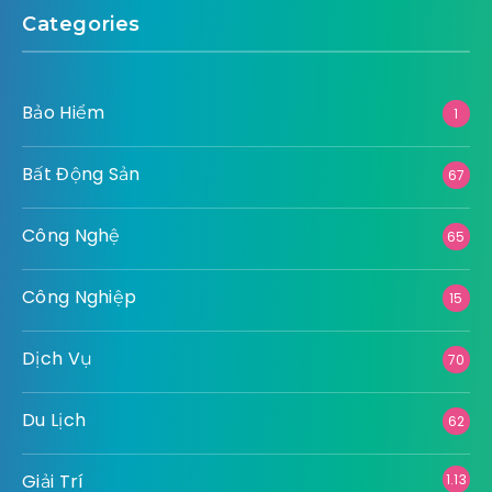
Categories
Bảo Hiểm
1
Bất Động Sản
67
Công Nghệ
65
Công Nghiệp
15
Dịch Vụ
70
Du Lịch
62
Giải Trí
1.13