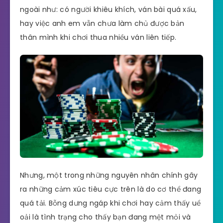
ngoài như: có người khiêu khích, ván bài quá xấu,
hay việc anh em vẫn chưa làm chủ được bản
thân mình khi chơi thua nhiều ván liên tiếp.
Nhưng, một trong những nguyên nhân chính gây
ra những cảm xúc tiêu cực trên là do cơ thể đang
quá tải. Bỗng dưng ngáp khi chơi hay cảm thấy uể
oải là tình trạng cho thấy bạn đang mệt mỏi và