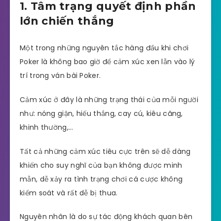
1. Tâm trạng quyết định phần
lớn chiến thắng
Một trong những nguyên tắc hàng đầu khi chơi
Poker là không bao giờ để cảm xúc xen lẫn vào lý
trí trong ván bài Poker.
Cảm xúc ở đây là những trạng thái của mỗi người
như: nóng giận, hiếu thắng, cay cú, kiêu căng,
khinh thường,…
Tất cả những cảm xúc tiêu cực trên sẽ dễ dàng
khiến cho suy nghĩ của bạn không được minh
mẫn, dễ xảy ra tình trạng chơi cá cược không
kiểm soát và rất dễ bị thua.
Nguyên nhân là do sự tác động khách quan bên