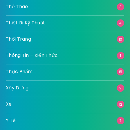
Thể Thao
3
Thiết Bị Kỹ Thuật
4
Thời Trang
10
Thông Tin – Kiến Thức
1
Thực Phẩm
15
Xây Dựng
9
Xe
12
Y Tế
7