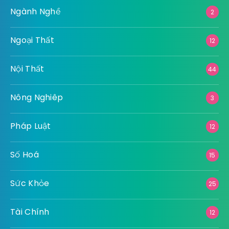
Ngành Nghề
2
Ngoại Thất
12
Nội Thất
44
Nông Nghiêp
3
Pháp Luật
12
Số Hoá
15
Sức Khỏe
25
Tài Chính
12