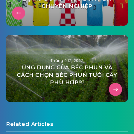
CHUYÊN NGHIỆP
Tháng 9 12, 2022
ỨNG DỤNG CỦA BÉC PHUN VÀ
CÁCH CHỌN BÉC PHUN TƯỚI CÂY
PHÙ HỢP￼
Related Articles