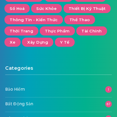
Số Hoá
Sức Khỏe
Thiết Bị Kỹ Thuật
Thông Tin - Kiến Thức
Thể Thao
Thời Trang
Thực Phẩm
Tài Chính
Xe
Xây Dựng
Y Tế
Categories
Bảo Hiểm
1
Bất Động Sản
67