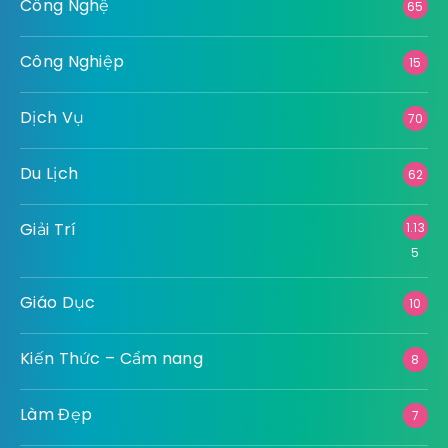
Công Nghệ
65
Công Nghiệp
15
Dịch Vụ
70
Du Lịch
62
Giải Trí
1.13
5
Giáo Dục
10
Kiến Thức – Cẩm nang
8
Làm Đẹp
7