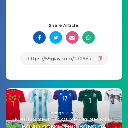
Share Article:
Tháng 9 9, 2022
NHỮNG YẾU TỐ QUYẾT ĐỊNH MỘT
BỘ ÁO ĐỒNG PHỤC BÓNG ĐÁ