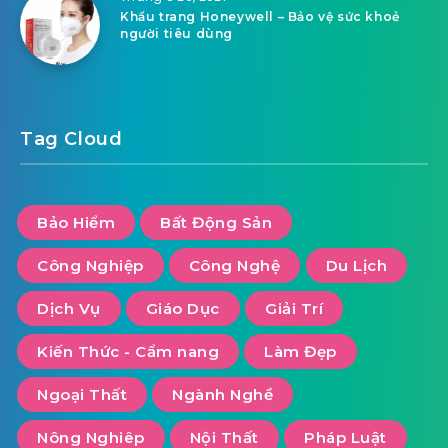
Khẩu trang Honeywell – Bảo vệ sức khoẻ
người tiêu dùng
Tag Cloud
Bảo Hiểm
Bất Động Sản
Công Nghiệp
Công Nghệ
Du Lịch
Dịch Vụ
Giáo Dục
Giải Trí
Kiến Thức - Cẩm nang
Làm Đẹp
Ngoại Thất
Ngành Nghề
Nông Nghiêp
Nội Thất
Pháp Luật