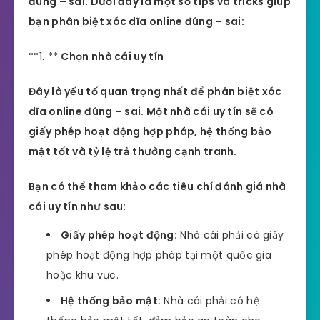
đúng – sai. Dưới đây là một số tips và tricks giúp
bạn phân biệt xóc dĩa online đúng – sai:
**1. **
Chọn nhà cái uy tín
Đây là yếu tố quan trọng nhất để phân biệt xóc
dĩa online đúng – sai. Một nhà cái uy tín sẽ có
giấy phép hoạt động hợp pháp, hệ thống bảo
mật tốt và tỷ lệ trả thưởng cạnh tranh.
Bạn có thể tham khảo các tiêu chí đánh giá nhà
cái uy tín như sau:
Giấy phép hoạt động:
Nhà cái phải có giấy
phép hoạt động hợp pháp tại một quốc gia
hoặc khu vực.
Hệ thống bảo mật:
Nhà cái phải có hệ