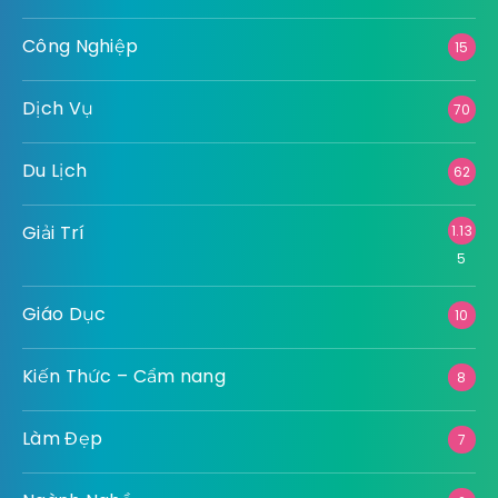
Công Nghiệp
15
Dịch Vụ
70
Du Lịch
62
Giải Trí
1.13
5
Giáo Dục
10
Kiến Thức – Cẩm nang
8
Làm Đẹp
7