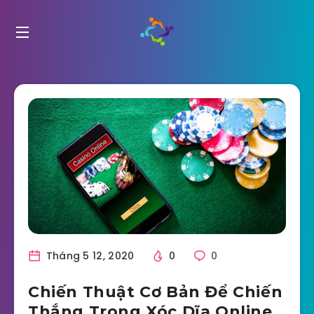
Tháng 5 12, 2020
0
0
Chiến Thuật Cơ Bản Để Chiến
Thắng Trong Xóc Dĩa Online