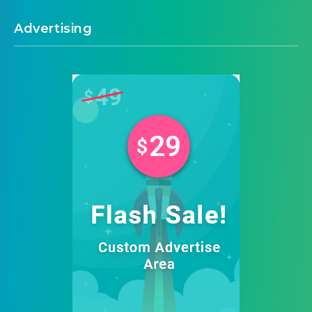
Advertising