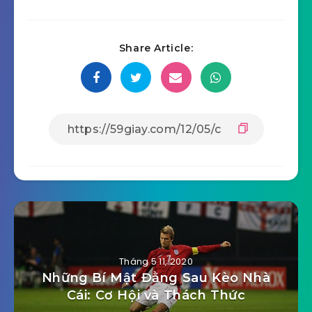
Share Article:
Tháng 5 11, 2020
Những Bí Mật Đằng Sau Kèo Nhà
Cái: Cơ Hội và Thách Thức