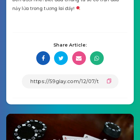
nảy lửa trong tương lai đấy!
Share Article: