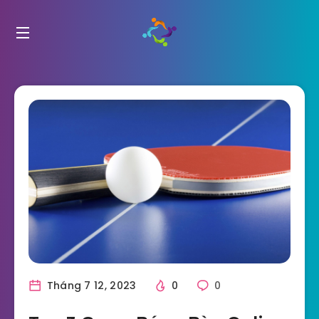
Tháng 7 12, 2023
0
0