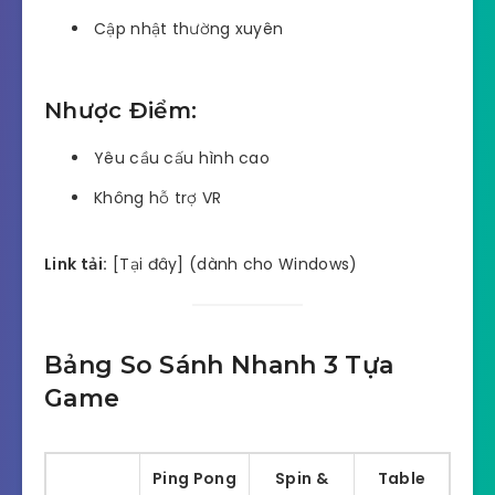
Cập nhật thường xuyên
Nhược Điểm:
Yêu cầu cấu hình cao
Không hỗ trợ VR
Link tải:
[Tại đây] (dành cho Windows)
Bảng So Sánh Nhanh 3 Tựa
Game
Ping Pong
Spin &
Table