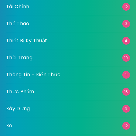
Tài Chính
12
Thể Thao
3
Thiết Bị Kỹ Thuật
4
Thời Trang
10
Thông Tin – Kiến Thức
1
Thực Phẩm
15
Xây Dựng
9
Xe
12