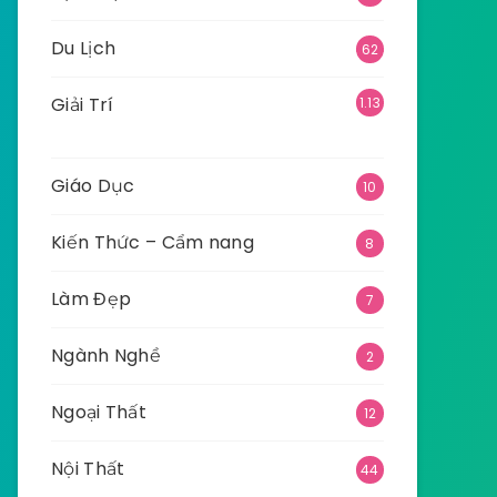
Du Lịch
62
Giải Trí
1.13
5
Giáo Dục
10
Kiến Thức – Cẩm nang
8
Làm Đẹp
7
Ngành Nghề
2
Ngoại Thất
12
Nội Thất
44