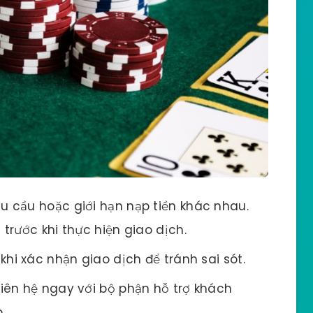
u cầu hoặc giới hạn nạp tiền khác nhau.
trước khi thực hiện giao dịch.
 khi xác nhận giao dịch để tránh sai sót.
liên hệ ngay với bộ phận hỗ trợ khách
.