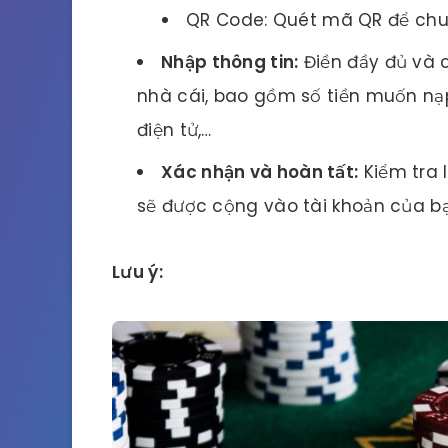
QR Code: Quét mã QR để chu
Nhập thông tin:
Điền đầy đủ và 
nhà cái, bao gồm số tiền muốn nạp
điện tử,…
Xác nhận và hoàn tất:
Kiểm tra l
sẽ được cộng vào tài khoản của bạ
Lưu ý: