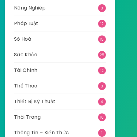
Nông Nghiêp
3
Pháp Luật
12
Số Hoá
15
Sức Khỏe
25
Tài Chính
12
Thể Thao
3
Thiết Bị Kỹ Thuật
4
Thời Trang
10
Thông Tin – Kiến Thức
1