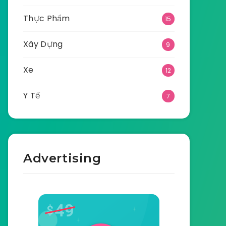
Thực Phẩm
15
Xây Dựng
9
Xe
12
Y Tế
7
Advertising