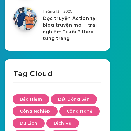
Tháng 12 1, 2025
Đọc truyện Action tại
blog truyện mới – trải
nghiệm “cuốn” theo
từng trang
Tag Cloud
Bảo Hiểm
Bất Động Sản
Công Nghiệp
Công Nghệ
Du Lịch
Dịch Vụ