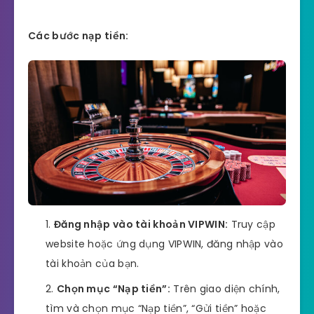
Các bước nạp tiền:
Đăng nhập vào tài khoản VIPWIN:
Truy cập
website hoặc ứng dụng VIPWIN, đăng nhập vào
tài khoản của bạn.
Chọn mục “Nạp tiền”:
Trên giao diện chính,
tìm và chọn mục “Nạp tiền”, “Gửi tiền” hoặc