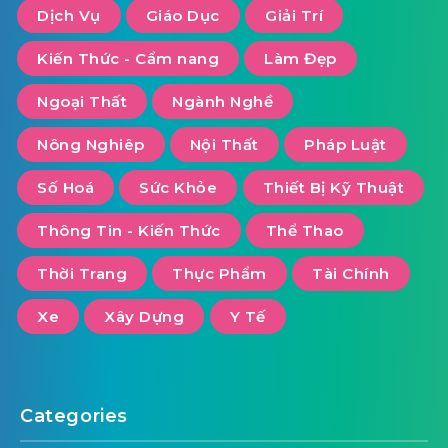
Dịch Vụ
Giáo Dục
Giải Trí
Kiến Thức - Cẩm nang
Làm Đẹp
Ngoại Thất
Ngành Nghề
Nông Nghiêp
Nội Thất
Pháp Luật
Số Hoá
Sức Khỏe
Thiết Bị Kỹ Thuật
Thông Tin - Kiến Thức
Thể Thao
Thời Trang
Thực Phẩm
Tài Chính
Xe
Xây Dựng
Y Tế
Categories