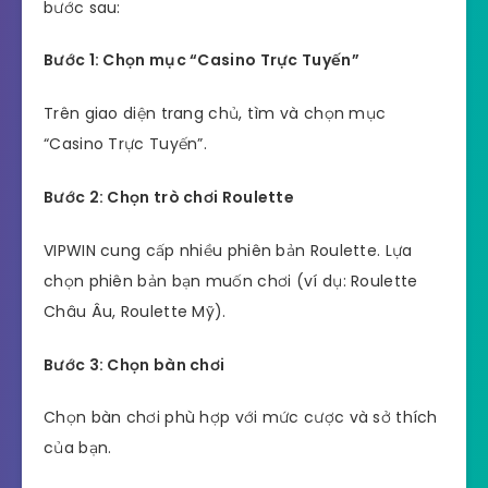
bước sau:
Bước 1: Chọn mục “Casino Trực Tuyến”
Trên giao diện trang chủ, tìm và chọn mục
“Casino Trực Tuyến”.
Bước 2: Chọn trò chơi Roulette
VIPWIN cung cấp nhiều phiên bản Roulette. Lựa
chọn phiên bản bạn muốn chơi (ví dụ: Roulette
Châu Âu, Roulette Mỹ).
Bước 3: Chọn bàn chơi
Chọn bàn chơi phù hợp với mức cược và sở thích
của bạn.