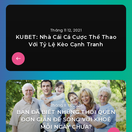
Tháng 11 12, 2021
KUBET: Nhà Cái Cá Cược Thể Thao
Với Tỷ Lệ Kèo Cạnh Tranh
Tháng 11 13, 2021
BẠN ĐÃ BIẾT NHỮNG THÓI QUEN
ĐƠN GIẢN ĐỂ SỐNG VUI KHOẺ
MỖI NGÀY CHƯA?