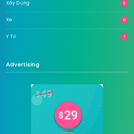
Xây Dựng
9
Xe
12
Y Tế
7
Advertising