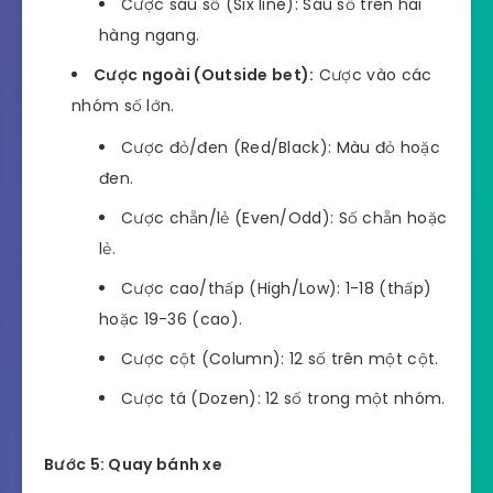
Cược sáu số (Six line): Sáu số trên hai
hàng ngang.
Cược ngoài (Outside bet):
Cược vào các
nhóm số lớn.
Cược đỏ/đen (Red/Black): Màu đỏ hoặc
đen.
Cược chẵn/lẻ (Even/Odd): Số chẵn hoặc
lẻ.
Cược cao/thấp (High/Low): 1-18 (thấp)
hoặc 19-36 (cao).
Cược cột (Column): 12 số trên một cột.
Cược tá (Dozen): 12 số trong một nhóm.
Bước 5: Quay bánh xe