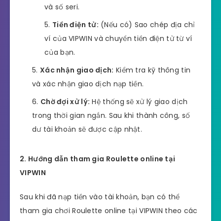
và số seri.
Tiền điện tử:
(Nếu có) Sao chép địa chỉ
ví của VIPWIN và chuyển tiền điện tử từ ví
của bạn.
Xác nhận giao dịch:
Kiểm tra kỹ thông tin
và xác nhận giao dịch nạp tiền.
Chờ đợi xử lý:
Hệ thống sẽ xử lý giao dịch
trong thời gian ngắn. Sau khi thành công, số
dư tài khoản sẽ được cập nhật.
2. Hướng dẫn tham gia Roulette online tại
VIPWIN
Sau khi đã nạp tiền vào tài khoản, bạn có thể
tham gia chơi Roulette online tại VIPWIN theo các