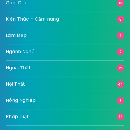
Giáo Dục
10
Kiến Thức – Cẩm nang
8
Làm Đẹp
7
Ngành Nghề
2
Ngoại Thất
12
Nội Thất
44
Nông Nghiêp
3
Pháp Luật
12