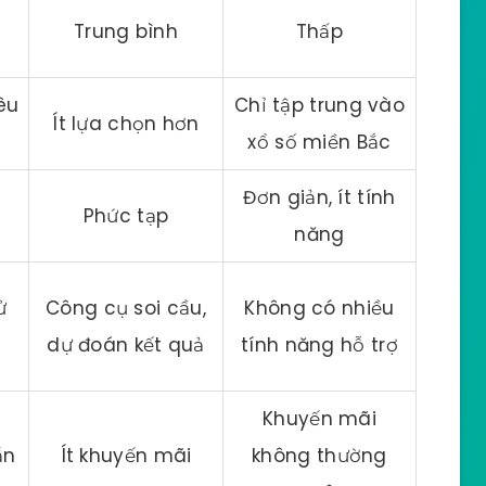
Trung bình
Thấp
êu
Chỉ tập trung vào
Ít lựa chọn hơn
xổ số miền Bắc
Đơn giản, ít tính
Phức tạp
năng
ử
Công cụ soi cầu,
Không có nhiều
dự đoán kết quả
tính năng hỗ trợ
Khuyến mãi
ẫn
Ít khuyến mãi
không thường