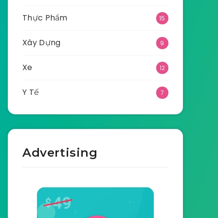
Thực Phẩm
15
Xây Dựng
9
Xe
12
Y Tế
7
Advertising