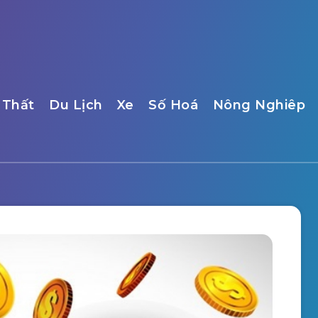
 Thất
Du Lịch
Xe
Số Hoá
Nông Nghiêp