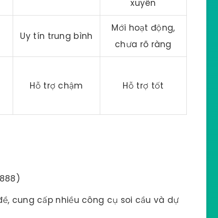
xuyên
Mới hoạt động,
Uy tín trung bình
chưa rõ ràng
Hỗ trợ chậm
Hỗ trợ tốt
2888)
đề, cung cấp nhiều công cụ soi cầu và dự