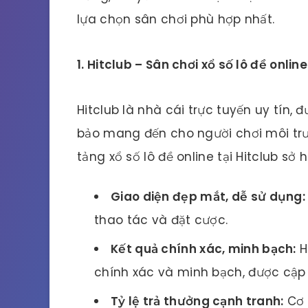
lựa chọn sân chơi phù hợp nhất.
1. Hitclub – Sân chơi xổ số lô đề online
Hitclub là nhà cái trực tuyến uy tín
bảo mang đến cho người chơi môi trườ
tảng xổ số lô đề online tại Hitclub sở
Giao diện đẹp mắt, dễ sử dụng:
thao tác và đặt cược.
Kết quả chính xác, minh bạch:
H
chính xác và minh bạch, được cập n
Tỷ lệ trả thưởng cạnh tranh:
Cơ h