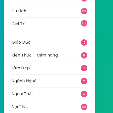
Du Lịch
62
Giải Trí
1.13
5
Giáo Dục
10
Kiến Thức – Cẩm nang
8
Làm Đẹp
7
Ngành Nghề
2
Ngoại Thất
12
Nội Thất
44