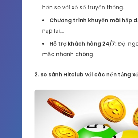
hơn so với xổ số truyền thống.
Chương trình khuyến mãi hấp d
nạp lại,…
Hỗ trợ khách hàng 24/7:
Đội ngũ
mắc nhanh chóng.
2. So sánh Hitclub với các nền tảng xổ