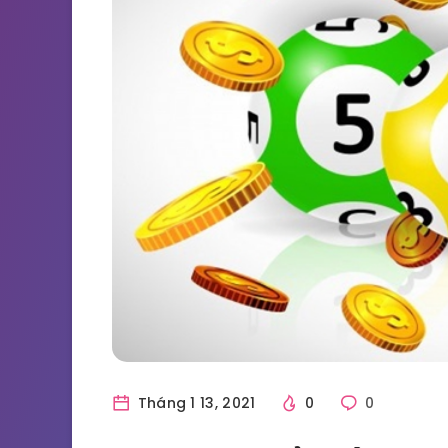
Tháng 1 13, 2021
0
0