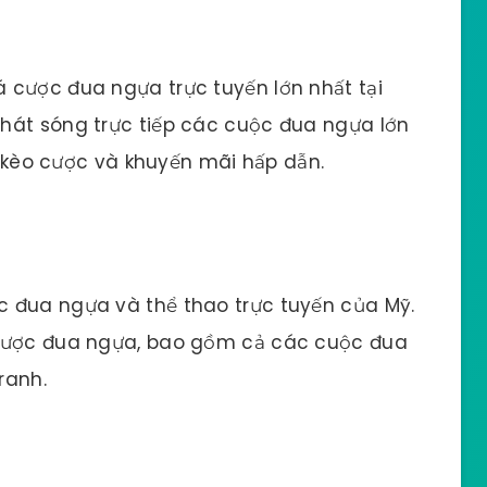
 cược đua ngựa trực tuyến lớn nhất tại
hát sóng trực tiếp các cuộc đua ngựa lớn
ại kèo cược và khuyến mãi hấp dẫn.
 đua ngựa và thể thao trực tuyến của Mỹ.
 cược đua ngựa, bao gồm cả các cuộc đua
ranh.