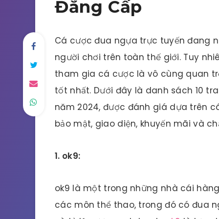
Đẳng Cấp
Cá cược đua ngựa trực tuyến đang ng
người chơi trên toàn thế giới. Tuy nh
tham gia cá cược là vô cùng quan tr
tốt nhất. Dưới đây là danh sách 10 t
năm 2024, được đánh giá dựa trên cá
bảo mật, giao diện, khuyến mãi và ch
1. ok9:
ok9 là một trong những nhà cái hàng đ
các môn thể thao, trong đó có đua ng