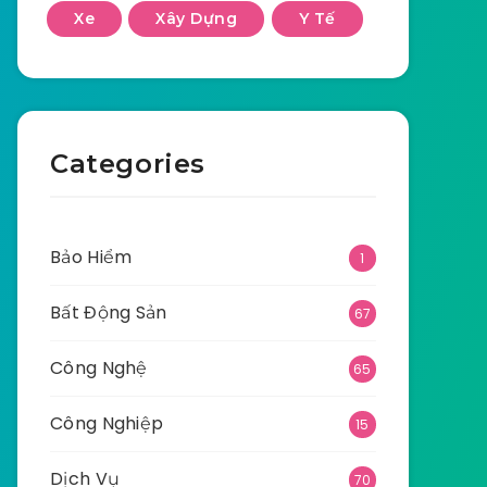
Xe
Xây Dựng
Y Tế
Categories
Bảo Hiểm
1
Bất Động Sản
67
Công Nghệ
65
Công Nghiệp
15
Dịch Vụ
70