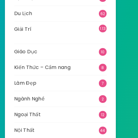
Du Lịch
62
Giải Trí
1.13
5
Giáo Dục
10
Kiến Thức – Cẩm nang
8
Làm Đẹp
7
Ngành Nghề
2
Ngoại Thất
12
Nội Thất
44