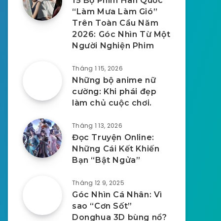
15 Bộ Phim Hàn Quốc
“Làm Mưa Làm Gió”
Trên Toàn Cầu Năm
2026: Góc Nhìn Từ Một
Người Nghiện Phim
Tháng 1 15, 2026
Những bộ anime nữ
cường: Khi phái đẹp
làm chủ cuộc chơi.
Tháng 1 13, 2026
Đọc Truyện Online:
Những Cái Kết Khiến
Bạn “Bật Ngửa”
Tháng 12 9, 2025
Góc Nhìn Cá Nhân: Vì
sao “Cơn Sốt”
Donghua 3D bùng nổ?