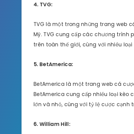
4. TVG:
TVG là một trong những trang web cá
Mỹ. TVG cung cấp các chương trình p
trên toàn thế giới, cùng với nhiều lo
5. BetAmerica:
BetAmerica là một trang web cá cược
BetAmerica cung cấp nhiều loại kèo
lớn và nhỏ, cùng với tỷ lệ cược cạnh t
6. William Hill: