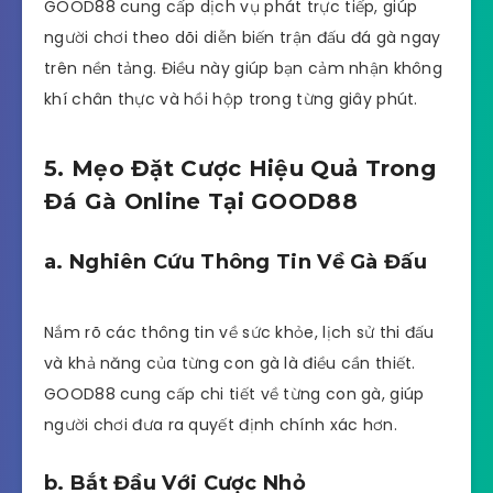
GOOD88 cung cấp dịch vụ phát trực tiếp, giúp
người chơi theo dõi diễn biến trận đấu đá gà ngay
trên nền tảng. Điều này giúp bạn cảm nhận không
khí chân thực và hồi hộp trong từng giây phút.
5. Mẹo Đặt Cược Hiệu Quả Trong
Đá Gà Online Tại GOOD88
a. Nghiên Cứu Thông Tin Về Gà Đấu
Nắm rõ các thông tin về sức khỏe, lịch sử thi đấu
và khả năng của từng con gà là điều cần thiết.
GOOD88 cung cấp chi tiết về từng con gà, giúp
người chơi đưa ra quyết định chính xác hơn.
b. Bắt Đầu Với Cược Nhỏ