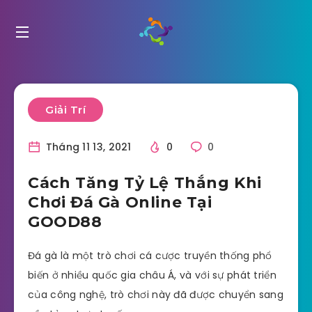
Giải Trí
Tháng 11 13, 2021
0
0
Cách Tăng Tỷ Lệ Thắng Khi
Chơi Đá Gà Online Tại
GOOD88
Đá gà là một trò chơi cá cược truyền thống phổ
biến ở nhiều quốc gia châu Á, và với sự phát triển
của công nghệ, trò chơi này đã được chuyển sang