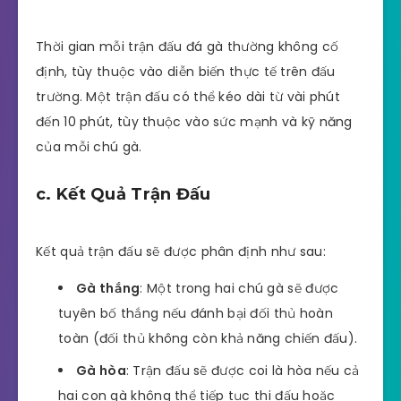
Thời gian mỗi trận đấu đá gà thường không cố
định, tùy thuộc vào diễn biến thực tế trên đấu
trường. Một trận đấu có thể kéo dài từ vài phút
đến 10 phút, tùy thuộc vào sức mạnh và kỹ năng
của mỗi chú gà.
c. Kết Quả Trận Đấu
Kết quả trận đấu sẽ được phân định như sau:
Gà thắng
: Một trong hai chú gà sẽ được
tuyên bố thắng nếu đánh bại đối thủ hoàn
toàn (đối thủ không còn khả năng chiến đấu).
Gà hòa
: Trận đấu sẽ được coi là hòa nếu cả
hai con gà không thể tiếp tục thi đấu hoặc