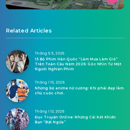
Related Articles
Tháng 5 5, 2026
15 Bộ Phim Hàn Quốc “Làm Mưa Làm Gió”
Trên Toàn Cầu Năm 2026: Góc Nhìn Từ Một
Người Nghiện Phim
Tháng 1 15, 2026
Những bộ anime nữ cường: Khi phái đẹp làm
chủ cuộc chơi.
Tháng 1 13, 2026
Đọc Truyện Online: Những Cái Kết Khiến
Bạn “Bật Ngửa”