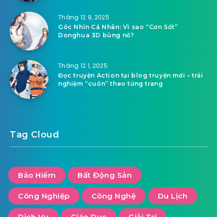
Tháng 12 9, 2025
Góc Nhìn Cá Nhân: Vì sao “Cơn Sốt”
Donghua 3D bùng nổ?
Tháng 12 1, 2025
Đọc truyện Action tại blog truyện mới – trải
nghiệm “cuốn” theo từng trang
Tag Cloud
Bảo Hiểm
Bất Động Sản
Công Nghiệp
Công Nghệ
Du Lịch
Dịch Vụ
Giáo Dục
Giải Trí