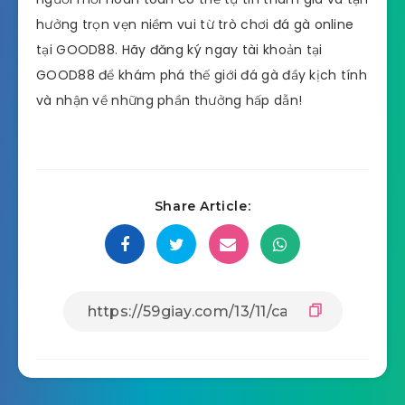
hưởng trọn vẹn niềm vui từ trò chơi đá gà online
tại GOOD88. Hãy đăng ký ngay tài khoản tại
GOOD88 để khám phá thế giới đá gà đầy kịch tính
và nhận về những phần thưởng hấp dẫn!
Share Article: