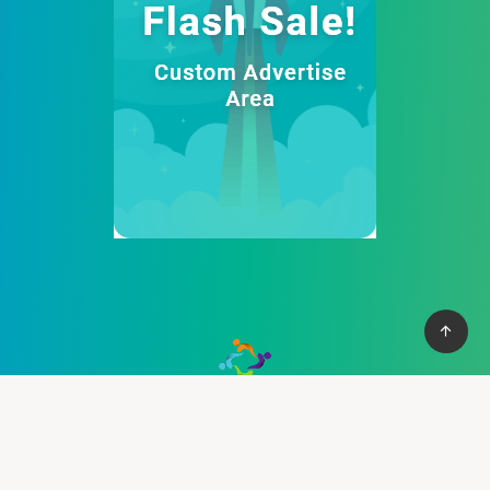
Cung cấp thệ thống PBN mạnh mẽ giúp bạn có cơ vào top
nhanh chống, với hơn 100+ domain VN , và domain quốc tế, hỗ
trợ 30+ lĩnh vực khác nhau.