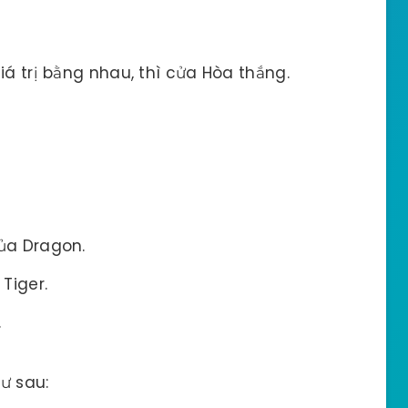
iá trị bằng nhau, thì cửa Hòa thắng.
ủa Dragon.
Tiger.
.
ư sau: