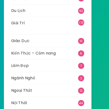
Du Lịch
62
Giải Trí
1.13
5
Giáo Dục
10
Kiến Thức – Cẩm nang
8
Làm Đẹp
7
Ngành Nghề
2
Ngoại Thất
12
Nội Thất
44