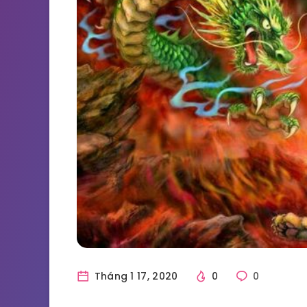
Tháng 1 17, 2020
0
0