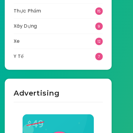
Thực Phẩm
15
Xây Dựng
9
Xe
12
Y Tế
7
Advertising