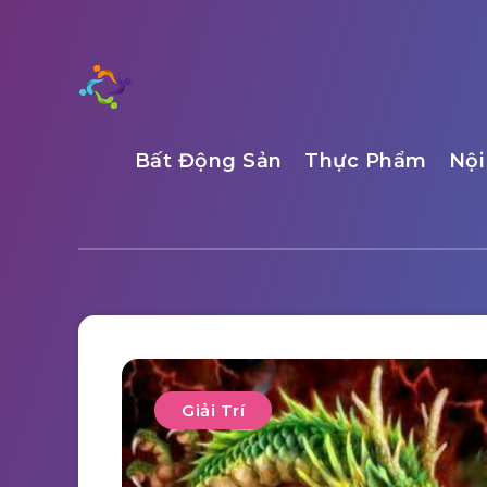
Bất Động Sản
Thực Phẩm
Nội
Giải Trí