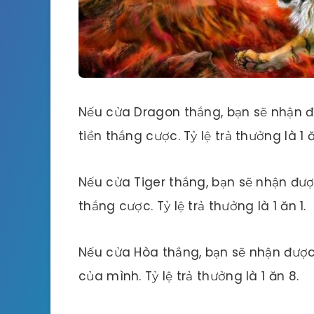
Nếu cửa Dragon thắng, bạn sẽ nhận đ
tiền thắng cược. Tỷ lệ trả thưởng là 1 ă
Nếu cửa Tiger thắng, bạn sẽ nhận đượ
thắng cược. Tỷ lệ trả thưởng là 1 ăn 1.
Nếu cửa Hòa thắng, bạn sẽ nhận được 
của mình. Tỷ lệ trả thưởng là 1 ăn 8.