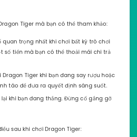
 Dragon Tiger mà bạn có thể tham khảo:
 quan trọng nhất khi chơi bất kỳ trò chơi
 số tiền mà bạn có thể thoải mái chi trả
 Dragon Tiger khi bạn đang say rượu hoặc
ỉnh táo để đưa ra quyết định sáng suốt.
lại khi bạn đang thắng. Đừng cố gắng gỡ
iều sau khi chơi Dragon Tiger: