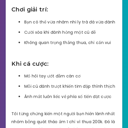
Chơi giải trí:
Bạn có thể vừa nhâm nhi ly trà đá vừa đánh
Cười xòa khi đánh hỏng một cú dễ
Không quan trọng thắng thua, chỉ cần vui
Khi cá cược:
Mồ hôi tay ướt đẫm cán cơ
Mỗi cú đánh trượt khiến tim đập thình thịch
Ánh mắt luôn liếc về phía số tiền đặt cược
Tôi từng chứng kiến một người bạn hiền lành nhất
nhóm bỗng quát tháo ầm ĩ chỉ vì thua 200k. Đó là