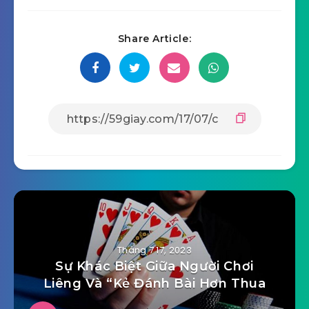
Share Article:
Tháng 7 17, 2023
Sự Khác Biệt Giữa Người Chơi
Liêng Và “Kẻ Đánh Bài Hơn Thua