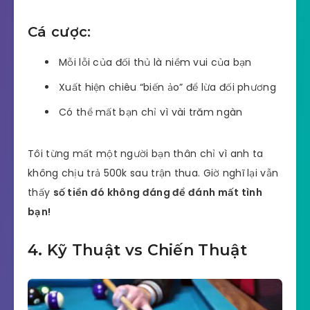
Cá cược:
Mỗi lỗi của đối thủ là niềm vui của bạn
Xuất hiện chiêu “biến ảo” để lừa đối phương
Có thể mất bạn chỉ vì vài trăm ngàn
Tôi từng mất một người bạn thân chỉ vì anh ta
không chịu trả 500k sau trận thua. Giờ nghĩ lại vẫn
thấy
số tiền đó không đáng để đánh mất tình
bạn!
4. Kỹ Thuật vs Chiến Thuật