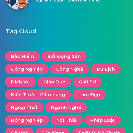
nghiệm “cuốn” theo từng trang
Tag Cloud
Bảo Hiểm
Bất Động Sản
Công Nghiệp
Công Nghệ
Du Lịch
Dịch Vụ
Giáo Dục
Giải Trí
Kiến Thức - Cẩm nang
Làm Đẹp
Ngoại Thất
Ngành Nghề
Nông Nghiêp
Nội Thất
Pháp Luật
Số Hoá
Sức Khỏe
Thiết Bị Kỹ Thuật