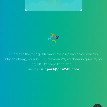
Cung cấp thệ thống PBN mạnh mẽ giúp bạn có cơ vào top
nhanh chống, với hơn 100+ domain VN , và domain quốc tế, hỗ
trợ 30+ lĩnh vực khác nhau.
Liên hệ :
support@pbn24h.com