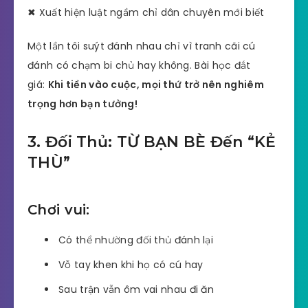
✖ Xuất hiện luật ngầm chỉ dân chuyên mới biết
Một lần tôi suýt đánh nhau chỉ vì tranh cãi cú
đánh có chạm bi chủ hay không. Bài học đắt
giá:
Khi tiền vào cuộc, mọi thứ trở nên nghiêm
trọng hơn bạn tưởng!
3. Đối Thủ: TỪ BẠN BÈ Đến “KẺ
THÙ”
Chơi vui:
Có thể nhường đối thủ đánh lại
Vỗ tay khen khi họ có cú hay
Sau trận vẫn ôm vai nhau đi ăn