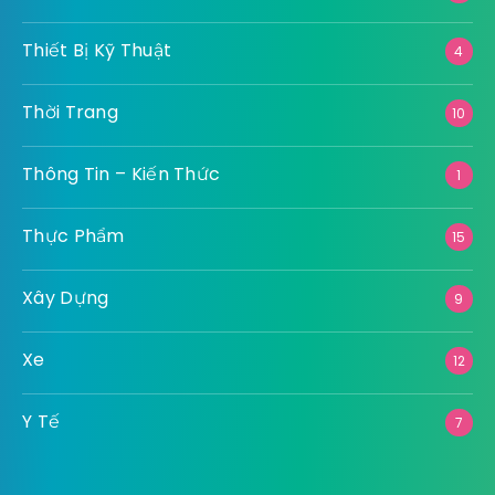
Thiết Bị Kỹ Thuật
4
Thời Trang
10
Thông Tin – Kiến Thức
1
Thực Phẩm
15
Xây Dựng
9
Xe
12
Y Tế
7