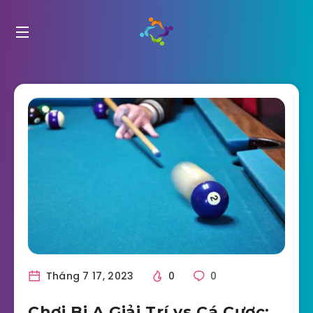
Tháng 7 17, 2023
0
0
Chơi Bi A Giải Trí vs Cá Cược: