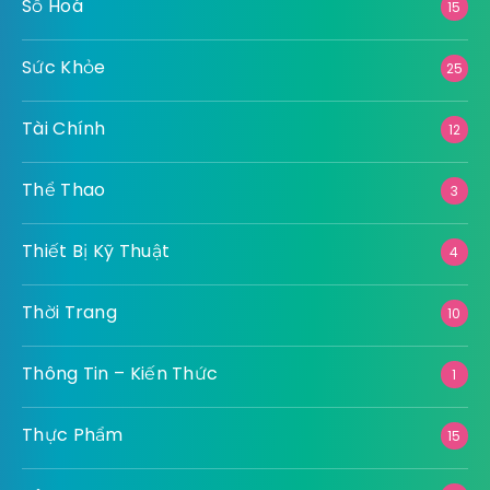
Số Hoá
15
Sức Khỏe
25
Tài Chính
12
Thể Thao
3
Thiết Bị Kỹ Thuật
4
Thời Trang
10
Thông Tin – Kiến Thức
1
Thực Phẩm
15