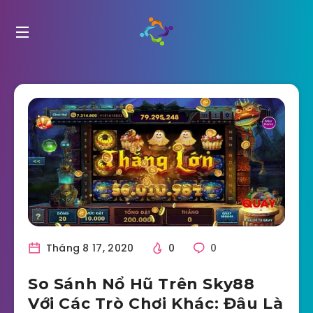
Tháng 8 17, 2020
0
0
So Sánh Nổ Hũ Trên Sky88
Với Các Trò Chơi Khác: Đâu Là