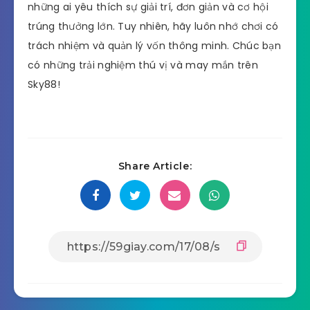
những ai yêu thích sự giải trí, đơn giản và cơ hội
trúng thưởng lớn. Tuy nhiên, hãy luôn nhớ chơi có
trách nhiệm và quản lý vốn thông minh. Chúc bạn
có những trải nghiệm thú vị và may mắn trên
Sky88!
Share Article: