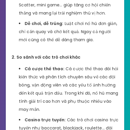
Scatter, mini game… giúp tăng cơ hội chiến
thắng và mang lại trải nghiệm thú vị hơn.
Dễ chơi, dễ trúng:
Luật chơi nổ hũ đơn giản,
chỉ cần quay và chờ kết quả. Ngay cả người
mới cũng có thể dễ dàng tham gia.
2. So sánh với các trò chơi khác
Cá cược thể thao:
Cá cược thể thao đòi hỏi
kiến thức và phân tích chuyên sâu về các đội
bóng, vận động viên và các yếu tố ảnh hưởng
đến kết quả trận đấu. Trong khi đó, nổ hũ mang
tính giải trí cao hơn và phụ thuộc nhiều vào
may mắn.
Casino trực tuyến:
Các trò chơi casino trực
tuyến như baccarat, blackjack, roulette… đòi