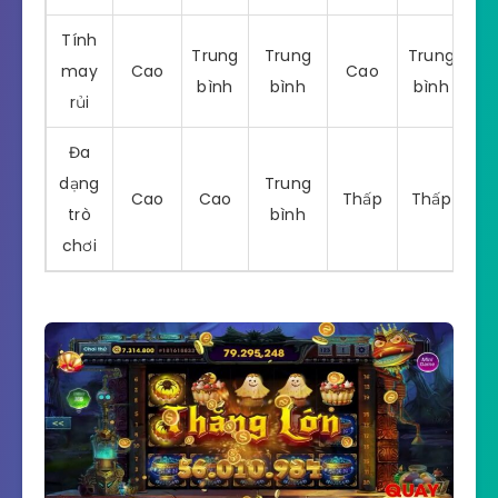
Tính
Trung
Trung
Trung
may
Cao
Cao
bình
bình
bình
rủi
Đa
dạng
Trung
Cao
Cao
Thấp
Thấp
trò
bình
chơi