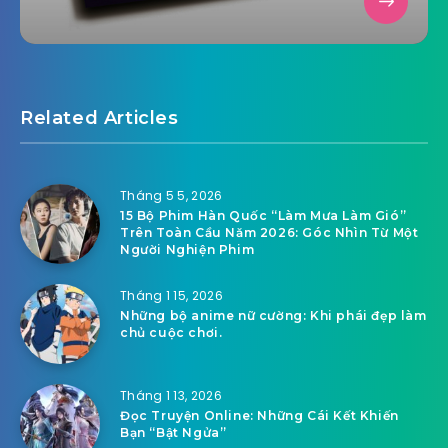
Related Articles
Tháng 5 5, 2026
15 Bộ Phim Hàn Quốc “Làm Mưa Làm Gió”
Trên Toàn Cầu Năm 2026: Góc Nhìn Từ Một
Người Nghiện Phim
Tháng 1 15, 2026
Những bộ anime nữ cường: Khi phái đẹp làm
chủ cuộc chơi.
Tháng 1 13, 2026
Đọc Truyện Online: Những Cái Kết Khiến
Bạn “Bật Ngửa”