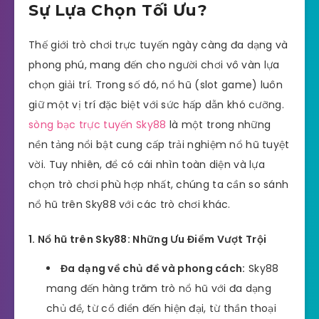
Sự Lựa Chọn Tối Ưu?
Thế giới trò chơi trực tuyến ngày càng đa dạng và
phong phú, mang đến cho người chơi vô vàn lựa
chọn giải trí. Trong số đó, nổ hũ (slot game) luôn
giữ một vị trí đặc biệt với sức hấp dẫn khó cưỡng.
sòng bạc trực tuyến Sky88
là một trong những
nền tảng nổi bật cung cấp trải nghiệm nổ hũ tuyệt
vời. Tuy nhiên, để có cái nhìn toàn diện và lựa
chọn trò chơi phù hợp nhất, chúng ta cần so sánh
nổ hũ trên Sky88 với các trò chơi khác.
1. Nổ hũ trên Sky88: Những Ưu Điểm Vượt Trội
Đa dạng về chủ đề và phong cách:
Sky88
mang đến hàng trăm trò nổ hũ với đa dạng
chủ đề, từ cổ điển đến hiện đại, từ thần thoại