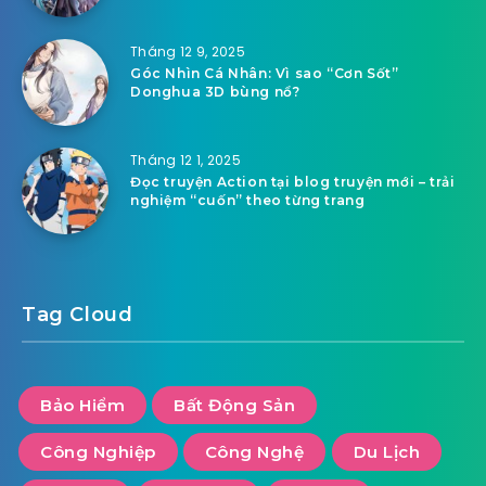
Tháng 12 9, 2025
Góc Nhìn Cá Nhân: Vì sao “Cơn Sốt”
Donghua 3D bùng nổ?
Tháng 12 1, 2025
Đọc truyện Action tại blog truyện mới – trải
nghiệm “cuốn” theo từng trang
Tag Cloud
Bảo Hiểm
Bất Động Sản
Công Nghiệp
Công Nghệ
Du Lịch