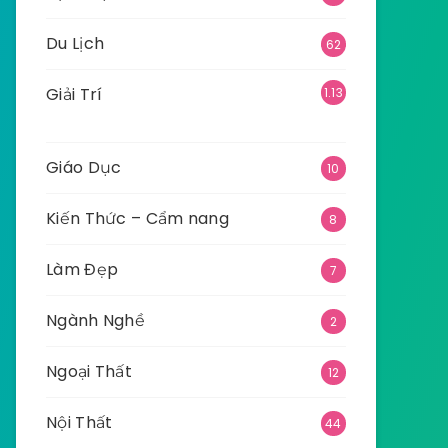
Du Lịch
62
Giải Trí
1.13
5
Giáo Dục
10
Kiến Thức – Cẩm nang
8
Làm Đẹp
7
Ngành Nghề
2
Ngoại Thất
12
Nội Thất
44