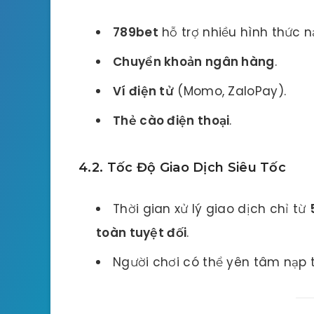
789bet
hỗ trợ nhiều hình thức nạp
Chuyển khoản ngân hàng
.
Ví điện tử
(Momo, ZaloPay).
Thẻ cào điện thoại
.
4.2. Tốc Độ Giao Dịch Siêu Tốc
Thời gian xử lý giao dịch chỉ từ
toàn tuyệt đối
.
Người chơi có thể yên tâm nạp ti