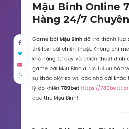
Mậu Binh Online 
Hàng 24/7 Chuyên
Game bài
Mậu Binh
đã trở thành lựa 
thể loại bài chiến thuật. Không chỉ ma
khả năng tư duy và chiến thuật đỉnh 
game bài Mậu Binh được tối ưu hóa v
sự khác biệt so với các nhà cái khác
lý do khiến
789bet
https://789bettt.o
cao thủ Mậu Binh!