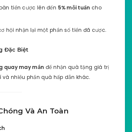
oàn tiền cược lên đến
5% mỗi tuần
cho
ơ hội nhận lại một phần số tiền đã cược.
g Đặc Biệt
g quay may mắn
để nhận quà tặng giá trị
í và nhiều phần quà hấp dẫn khác.
 Chóng Và An Toàn
ch