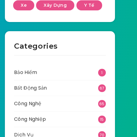
Xe
Xây Dựng
Y Tế
Categories
Bảo Hiểm
1
Bất Động Sản
67
Công Nghệ
65
Công Nghiệp
15
Dịch Vụ
70