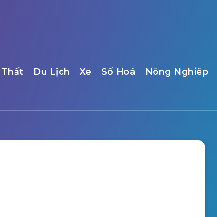
 Thất
Du Lịch
Xe
Số Hoá
Nông Nghiêp