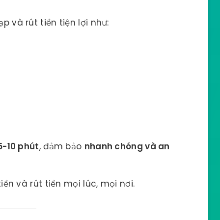
 và rút tiền tiện lợi như:
5-10 phút
, đảm bảo
nhanh chóng và an
ền và rút tiền mọi lúc, mọi nơi.