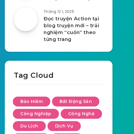
Tháng 12 1, 2025
Đọc truyện Action tại
blog truyện mới – trải
nghiệm “cuốn” theo
từng trang
Tag Cloud
Bảo Hiểm
Bất Động Sản
Công Nghiệp
Công Nghệ
Du Lịch
Dịch Vụ