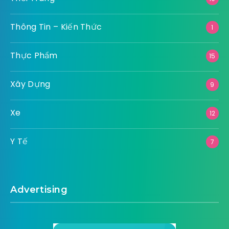
Thông Tin – Kiến Thức
1
Thực Phẩm
15
Xây Dựng
9
Xe
12
Y Tế
7
Advertising