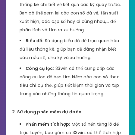
thống kê chi tiết về kết quả các kỳ quay trước.
Bạn có thể xem lại các con số đã về, tần suất
xuất hiện, các cặp số hay đi cùng nhau,… để
phân tích và tìm ra xu hướng.
Biểu đồ:
Sử dụng biểu đồ để trực quan hóa
dữ liệu thống kê, giúp bạn dễ dàng nhận biết
các mẫu số, chu kỳ và xu hướng.
Công cụ lọc:
33win có thể cung cấp các
công cụ lọc để bạn tìm kiếm các con số theo
tiêu chí cụ thể, giúp tiết kiệm thời gian và tập
trung vào những thông tin quan trọng.
2. Sử dụng phần mềm dự đoán
Phần mềm tích hợp:
Một số nền tảng lô đề
trực tuyến, bao gồm cả 33win, có thể tích hợp