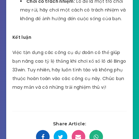
Chơi có trách nhiệm:
Lô đề là một trò chơi
may rủi, hãy chơi một cách có trách nhiệm và
không để ảnh hưởng đến cuộc sống của bạn.
Kết luận
Việc tận dụng các công cụ dự đoán có thể giúp
bạn nâng cao tỷ lệ thắng khi chơi xổ số lô đề Bingo
33win. Tuy nhiên, hãy luôn tỉnh táo và không phụ
thuộc hoàn toàn vào các công cụ này. Chúc bạn
may mắn và có những trải nghiệm thú vị!
Share Article: