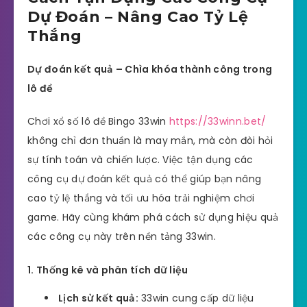
Dự Đoán – Nâng Cao Tỷ Lệ
Thắng
Dự đoán kết quả – Chìa khóa thành công trong
lô đề
Chơi xổ số lô đề Bingo 33win
https://33winn.bet/
không chỉ đơn thuần là may mắn, mà còn đòi hỏi
sự tính toán và chiến lược. Việc tận dụng các
công cụ dự đoán kết quả có thể giúp bạn nâng
cao tỷ lệ thắng và tối ưu hóa trải nghiệm chơi
game. Hãy cùng khám phá cách sử dụng hiệu quả
các công cụ này trên nền tảng 33win.
1. Thống kê và phân tích dữ liệu
Lịch sử kết quả:
33win cung cấp dữ liệu