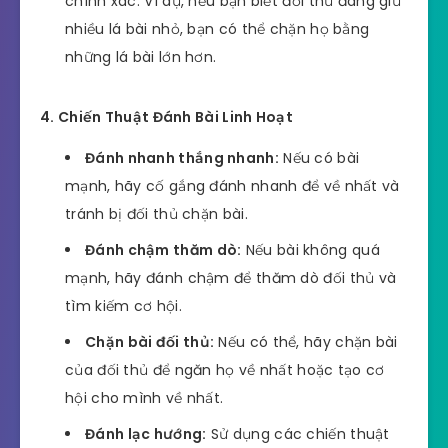
chính xác. Ví dụ, nếu bạn biết đối thủ đang giữ
nhiều lá bài nhỏ, bạn có thể chặn họ bằng
những lá bài lớn hơn.
4. Chiến Thuật Đánh Bài Linh Hoạt
Đánh nhanh thắng nhanh:
Nếu có bài
mạnh, hãy cố gắng đánh nhanh để về nhất và
tránh bị đối thủ chặn bài.
Đánh chậm thăm dò:
Nếu bài không quá
mạnh, hãy đánh chậm để thăm dò đối thủ và
tìm kiếm cơ hội.
Chặn bài đối thủ:
Nếu có thể, hãy chặn bài
của đối thủ để ngăn họ về nhất hoặc tạo cơ
hội cho mình về nhất.
Đánh lạc hướng:
Sử dụng các chiến thuật