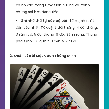
chính xác trong từng tình huống và tránh
những sai lầm đáng tiếc.
Ghi nhớ thứ tự các bộ bài:
Từ mạnh nhất
đến yếu nhất: Tứ quý, 3 đôi thông, 4 đôi thông,
3 sám cô, 5 đôi thông, 6 đôi, Sảnh rồng, Thùng
phá sảnh, Tứ quý 2, 3 đến A, 2 cuối.
2. Quản Lý Bài Một Cách Thông Minh