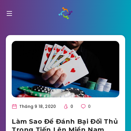
Tháng 9 18, 2020
0
0
Làm Sao Để Đánh Bại Đối Thủ
Trong Tiến Lên Miền Nam