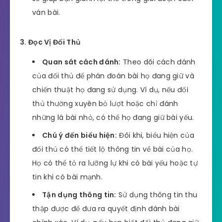
ván bài.
3. Đọc Vị Đối Thủ
Quan sát cách đánh:
Theo dõi cách đánh
của đối thủ để phán đoán bài họ đang giữ và
chiến thuật họ đang sử dụng. Ví dụ, nếu đối
thủ thường xuyên bỏ lượt hoặc chỉ đánh
những lá bài nhỏ, có thể họ đang giữ bài yếu.
Chú ý đến biểu hiện:
Đôi khi, biểu hiện của
đối thủ có thể tiết lộ thông tin về bài của họ.
Họ có thể tỏ ra lưỡng lự khi có bài yếu hoặc tự
tin khi có bài mạnh.
Tận dụng thông tin:
Sử dụng thông tin thu
thập được để đưa ra quyết định đánh bài