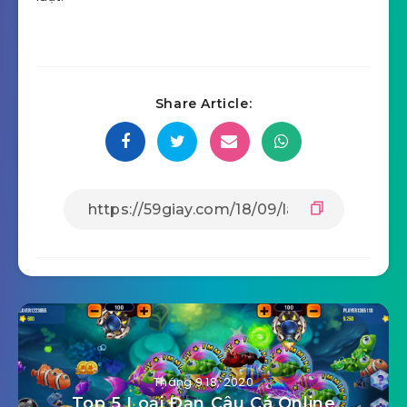
Share Article:
Tháng 9 18, 2020
Top 5 Loại Đạn Câu Cá Online