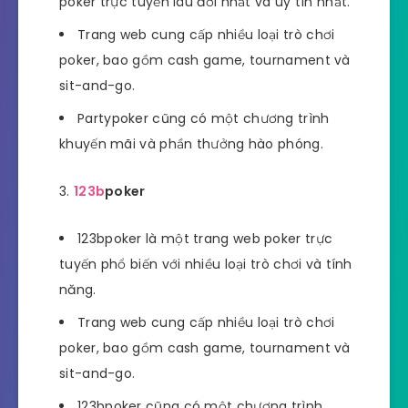
poker trực tuyến lâu đời nhất và uy tín nhất.
Trang web cung cấp nhiều loại trò chơi
poker, bao gồm cash game, tournament và
sit-and-go.
Partypoker cũng có một chương trình
khuyến mãi và phần thưởng hào phóng.
123b
poker
123bpoker là một trang web poker trực
tuyến phổ biến với nhiều loại trò chơi và tính
năng.
Trang web cung cấp nhiều loại trò chơi
poker, bao gồm cash game, tournament và
sit-and-go.
123bpoker cũng có một chương trình