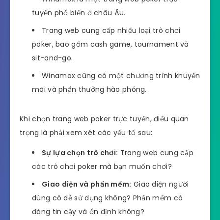
tuyến phổ biến ở châu Âu.
Trang web cung cấp nhiều loại trò chơi
poker, bao gồm cash game, tournament và
sit-and-go.
Winamax cũng có một chương trình khuyến
mãi và phần thưởng hào phóng.
Khi chọn trang web poker trực tuyến, điều quan
trọng là phải xem xét các yếu tố sau:
Sự lựa chọn trò chơi:
Trang web cung cấp
các trò chơi poker mà bạn muốn chơi?
Giao diện và phần mềm:
Giao diện người
dùng có dễ sử dụng không? Phần mềm có
đáng tin cậy và ổn định không?