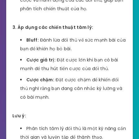
cược và hành động của các đối thủ, giúp bạn
phân tích chiến thuật của họ.
3. Áp dụng các chiến thuật tâm lý:
Bluff:
Đánh lừa đối thủ về sức mạnh bài của
bạn để khiến họ bỏ bài.
Cược giá trị:
Đặt cược lớn khi bạn có bài
mạnh để thu hút tiền cược của đối thủ.
Cược chậm:
Đặt cược chậm để khiến đối
thủ nghĩ rằng bạn đang cân nhắc kỹ lưỡng và
có bài mạnh.
Lưu ý:
Phân tích tâm lý đối thủ là một kỹ năng cần
thời gian và luyện tập để thành thạo.