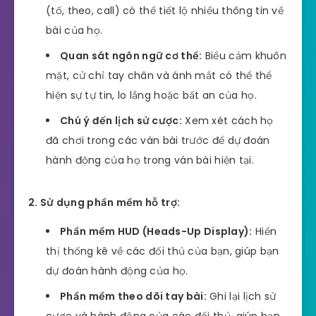
(tố, theo, call) có thể tiết lộ nhiều thông tin về
bài của họ.
Quan sát ngôn ngữ cơ thể:
Biểu cảm khuôn
mặt, cử chỉ tay chân và ánh mắt có thể thể
hiện sự tự tin, lo lắng hoặc bất an của họ.
Chú ý đến lịch sử cược:
Xem xét cách họ
đã chơi trong các ván bài trước để dự đoán
hành động của họ trong ván bài hiện tại.
2. Sử dụng phần mềm hỗ trợ:
Phần mềm HUD (Heads-Up Display):
Hiển
thị thống kê về các đối thủ của bạn, giúp bạn
dự đoán hành động của họ.
Phần mềm theo dõi tay bài:
Ghi lại lịch sử