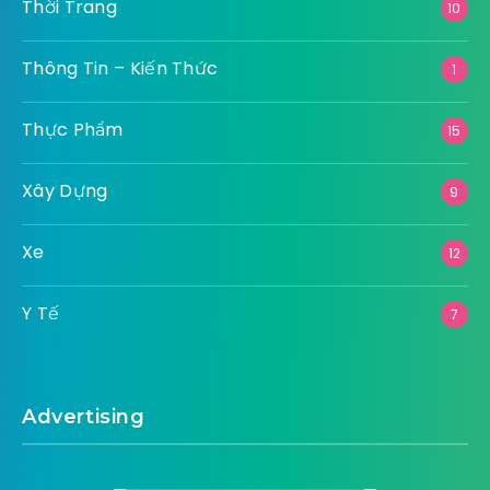
Thời Trang
10
Thông Tin – Kiến Thức
1
Thực Phẩm
15
Xây Dựng
9
Xe
12
Y Tế
7
Advertising