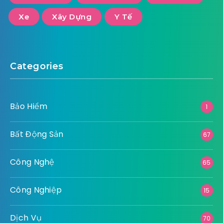
Xe
Xây Dựng
Y Tế
Categories
Bảo Hiểm
1
Bất Động Sản
67
Công Nghệ
65
Công Nghiệp
15
Dịch Vụ
70