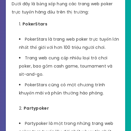
Dưới đây là bảng xếp hạng các trang web poker
trực tuyến hàng đầu trên thị trường:
PokerStars
PokerStars là trang web poker trực tuyến lớn
nhất thế giới với hơn 100 triệu người chơi.
Trang web cung cấp nhiều loại trò chơi
poker, bao gồm cash game, tournament và
sit-and-go.
PokerStars cũng có một chương trình
khuyến mãi và phần thưởng hào phóng.
Partypoker
Partypoker là một trong những trang web