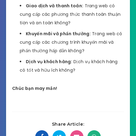
Giao dịch và thanh toán:
Trang web có
cung cấp các phương thức thanh toán thuận
tiện và an toàn không?
Khuyến mãi và phần thưởng:
Trang web có
cung cấp các chương trình khuyến mãi và
phần thưởng hấp dẫn không?
Dịch vụ khách hàng:
Dịch vụ khách hàng
có tốt và hữu ích không?
Chúc bạn may mắn!
Share Article: