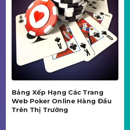
Bảng Xếp Hạng Các Trang
Web Poker Online Hàng Đầu
Trên Thị Trường