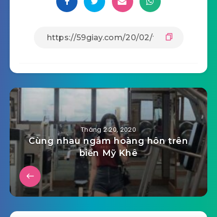
Tháng 2 20, 2020
Cùng nhau ngắm hoàng hôn trên
biển Mỹ Khê