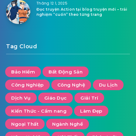
Tháng 12 1, 2025
Đọc truyện Action tại blog truyện mới – trải
nghiệm “cuốn” theo từng trang
Tag Cloud
Bảo Hiểm
Bất Động Sản
Công Nghiệp
Công Nghệ
Du Lịch
Dịch Vụ
Giáo Dục
Giải Trí
Kiến Thức - Cẩm nang
Làm Đẹp
Ngoại Thất
Ngành Nghề