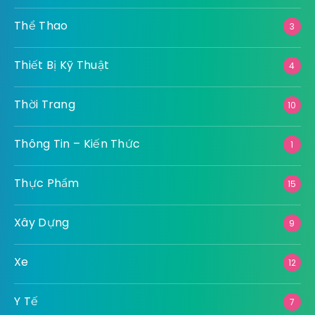
Thể Thao
3
Thiết Bị Kỹ Thuật
4
Thời Trang
10
Thông Tin – Kiến Thức
1
Thực Phẩm
15
Xây Dựng
9
Xe
12
Y Tế
7