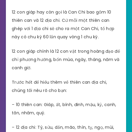
12 con giáp hay còn gọi là Can Chi bao gồm 10
thiên can và 12 địa chi. Cứ mỗi một thiên can
ghép với 1 địa chi sẽ cho ra một Can Chi, tổ hợp
này có chu kỳ 60 lần quay vòng 1 chu kỳ.
12 con giáp chính là 12 con vật trong hoàng đạo để
chỉ phương hướng, bốn mùa, ngày, tháng, năm và
canh giờ.
Trước hết để hiểu thêm về thiên can địa chi,
chúng tôi nêu rõ cho bạn:
– 10 thiên can: Giáp, ất, bính, đinh, mậu, kỷ, canh,
tân, nhâm, quý.
– 12 địa chi: Tý, sửu, dần, mão, thìn, tỵ, ngọ, mùi,