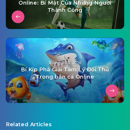
Online: Bí Mật Của Những Người
Thành Công
Tháng 3 20, 2020
Bí Kíp Phá Giải Tâm Lý Đối Thủ
Trong bắn cá Online
Related Articles