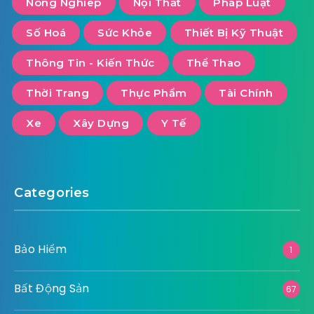
Nông Nghiêp
Nội Thất
Pháp Luật
Số Hoá
Sức Khỏe
Thiết Bị Kỹ Thuật
Thông Tin - Kiến Thức
Thể Thao
Thời Trang
Thực Phẩm
Tài Chính
Xe
Xây Dựng
Y Tế
Categories
Bảo Hiểm
1
Bất Động Sản
67