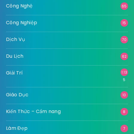
Công Nghệ
65
Công Nghiệp
15
Dịch Vụ
70
Du Lịch
62
Giải Trí
1.13
5
Giáo Dục
10
Kiến Thức – Cẩm nang
8
Làm Đẹp
7