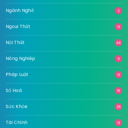
Ngành Nghề
2
Ngoại Thất
12
Nội Thất
44
Nông Nghiêp
3
Pháp Luật
12
Số Hoá
15
Sức Khỏe
25
Tài Chính
12