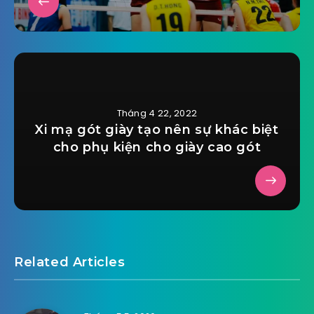
Tháng 4 22, 2022
Xi mạ gót giày tạo nên sự khác biệt
cho phụ kiện cho giày cao gót
Related Articles