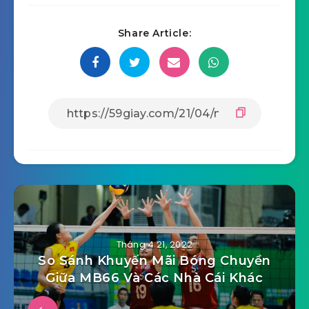
Share Article:
Tháng 4 21, 2022
So Sánh Khuyến Mãi Bóng Chuyền
Giữa MB66 Và Các Nhà Cái Khác