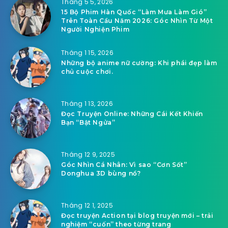
Tháng 5 5, 2026
15 Bộ Phim Hàn Quốc “Làm Mưa Làm Gió”
Trên Toàn Cầu Năm 2026: Góc Nhìn Từ Một
Người Nghiện Phim
Tháng 1 15, 2026
Những bộ anime nữ cường: Khi phái đẹp làm
chủ cuộc chơi.
Tháng 1 13, 2026
Đọc Truyện Online: Những Cái Kết Khiến
Bạn “Bật Ngửa”
Tháng 12 9, 2025
Góc Nhìn Cá Nhân: Vì sao “Cơn Sốt”
Donghua 3D bùng nổ?
Tháng 12 1, 2025
Đọc truyện Action tại blog truyện mới – trải
nghiệm “cuốn” theo từng trang