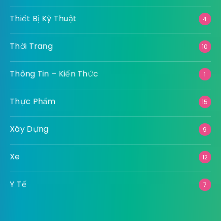
Thiết Bị Kỹ Thuật
4
Thời Trang
10
Thông Tin – Kiến Thức
1
Thực Phẩm
15
Xây Dựng
9
Xe
12
Y Tế
7