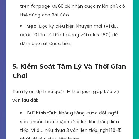
trên fanpage MB66 để nhận cược miễn phí, có
thể dùng cho Bài Cào.
Mẹo
: Đọc kỹ điều kiện khuyến mãi (ví dụ,
cược 10 lần số tiền thưởng với odds 1.80) để
đảm bảo rút được tiền.
5. Kiểm Soát Tâm Lý Và Thời Gian
Chơi
Tâm lý ổn định và quản lý thời gian giúp bảo vệ
vốn lâu dài:
Giữ bình tĩnh
: Không tăng cược đột ngột
sau chuỗi thua hoặc cược lớn khi thắng liên
tiếp. Ví dụ, nếu thua 3 ván liên tiếp, nghỉ 10-15