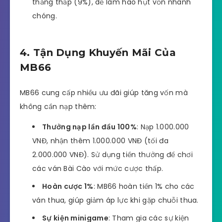
thắng thấp (9%), dễ làm hao hụt vốn nhanh
chóng.
4. Tận Dụng Khuyến Mãi Của
MB66
MB66 cung cấp nhiều ưu đãi giúp tăng vốn mà
không cần nạp thêm:
Thưởng nạp lần đầu 100%
: Nạp 1.000.000
VNĐ, nhận thêm 1.000.000 VNĐ (tối đa
2.000.000 VNĐ). Sử dụng tiền thưởng để chơi
các ván Bài Cào với mức cược thấp.
Hoàn cược 1%
: MB66 hoàn tiền 1% cho các
ván thua, giúp giảm áp lực khi gặp chuỗi thua.
Sự kiện minigame
: Tham gia các sự kiện