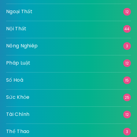
Ngoại Thất
12
Nội Thất
44
Nông Nghiêp
3
Pháp Luật
12
Số Hoá
15
Sức Khỏe
25
Tài Chính
12
Thể Thao
3