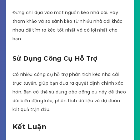
Đừng chỉ dựa vào một nguồn kèo nhà cái. Hãy
tham khảo và so sánh kèo từ nhiều nhà cái khác
nhau để tìm ra kèo tốt nhất và có lợi nhất cho
bạn.
Sử Dụng Công Cụ Hỗ Trợ
Có nhiều công cụ hỗ trợ phân tích kèo nhà cái
trực tuyến, giúp bạn đưa ra quyết định chính xác
hơn. Bạn có thể sử dụng các công cụ này để theo
dõi biến động kèo, phân tích dữ liệu và dự đoán
kết quả trận đấu.
Kết Luận