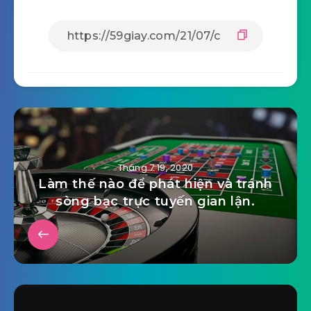
Tháng 7 19, 2020
Làm thế nào để phát hiện và tránh
sòng bạc trực tuyến gian lận.