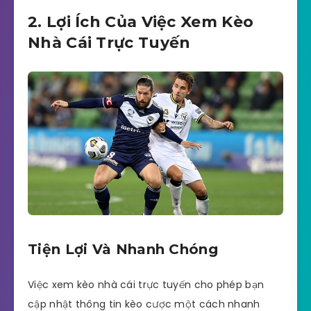
2. Lợi Ích Của Việc Xem Kèo
Nhà Cái Trực Tuyến
Tiện Lợi Và Nhanh Chóng
Việc xem kèo nhà cái trực tuyến cho phép bạn
cập nhật thông tin kèo cược một cách nhanh