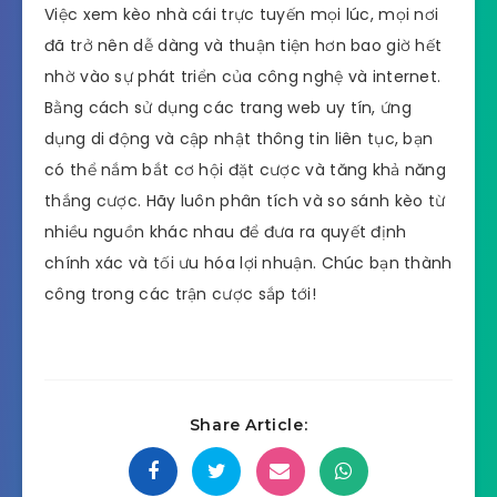
Việc xem kèo nhà cái trực tuyến mọi lúc, mọi nơi
đã trở nên dễ dàng và thuận tiện hơn bao giờ hết
nhờ vào sự phát triển của công nghệ và internet.
Bằng cách sử dụng các trang web uy tín, ứng
dụng di động và cập nhật thông tin liên tục, bạn
có thể nắm bắt cơ hội đặt cược và tăng khả năng
thắng cược. Hãy luôn phân tích và so sánh kèo từ
nhiều nguồn khác nhau để đưa ra quyết định
chính xác và tối ưu hóa lợi nhuận. Chúc bạn thành
công trong các trận cược sắp tới!
Share Article: