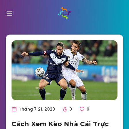
Tháng 7 21, 2020
0
0
Cách Xem Kèo Nhà Cái Trực