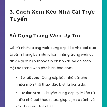
3. Cách Xem Kèo Nhà Cái Trực
Tuyến
Sử Dụng Trang Web Uy Tín
Có rất nhiều trang web cung cấp kèo nhà cái trực
tuyến, nhưng bạn nên chọn những trang web uy
tín để đảm bảo thông tin chính xác và an toàn.
Một số trang web phổ biến bao gồm:
SofaScore:
Cung cấp kèo nhà cái cho
nhiều môn thể thao, đặc biệt là bóng đá.
OddsPortal:
Chuyên cung cấp tỷ lệ kèo từ
nhiều nhà cái khác nhau, giúp bạn so sánh và
lựa chọn kèo tốt nhất.