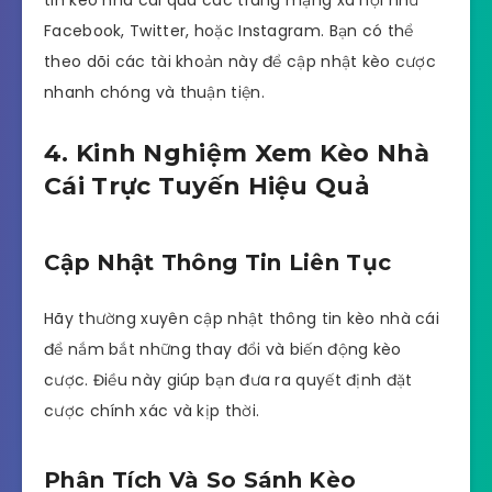
tin kèo nhà cái qua các trang mạng xã hội như
Facebook, Twitter, hoặc Instagram. Bạn có thể
theo dõi các tài khoản này để cập nhật kèo cược
nhanh chóng và thuận tiện.
4. Kinh Nghiệm Xem Kèo Nhà
Cái Trực Tuyến Hiệu Quả
Cập Nhật Thông Tin Liên Tục
Hãy thường xuyên cập nhật thông tin kèo nhà cái
để nắm bắt những thay đổi và biến động kèo
cược. Điều này giúp bạn đưa ra quyết định đặt
cược chính xác và kịp thời.
Phân Tích Và So Sánh Kèo