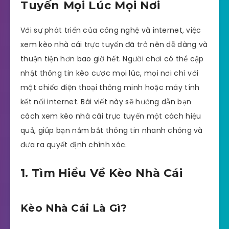
Tuyến Mọi Lúc Mọi Nơi
Với sự phát triển của công nghệ và internet, việc
xem kèo nhà cái trực tuyến đã trở nên dễ dàng và
thuận tiện hơn bao giờ hết. Người chơi có thể cập
nhật thông tin kèo cược mọi lúc, mọi nơi chỉ với
một chiếc điện thoại thông minh hoặc máy tính
kết nối internet. Bài viết này sẽ hướng dẫn bạn
cách xem kèo nhà cái trực tuyến một cách hiệu
quả, giúp bạn nắm bắt thông tin nhanh chóng và
đưa ra quyết định chính xác.
1. Tìm Hiểu Về Kèo Nhà Cái
Kèo Nhà Cái Là Gì?