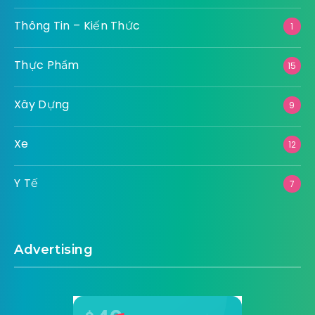
Thông Tin – Kiến Thức
1
Thực Phẩm
15
Xây Dựng
9
Xe
12
Y Tế
7
Advertising