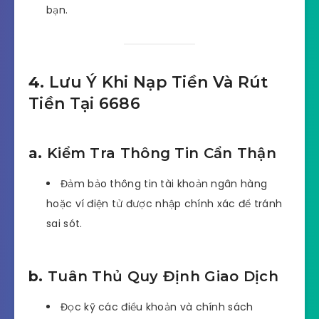
bạn.
4.
Lưu Ý Khi Nạp Tiền Và Rút
Tiền Tại 6686
a.
Kiểm Tra Thông Tin Cẩn Thận
Đảm bảo thông tin tài khoản ngân hàng
hoặc ví điện tử được nhập chính xác để tránh
sai sót.
b.
Tuân Thủ Quy Định Giao Dịch
Đọc kỹ các điều khoản và chính sách