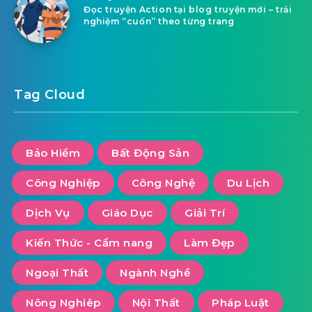
Đọc truyện Action tại blog truyện mới – trải
nghiệm “cuốn” theo từng trang
Tag Cloud
Bảo Hiểm
Bất Động Sản
Công Nghiệp
Công Nghệ
Du Lịch
Dịch Vụ
Giáo Dục
Giải Trí
Kiến Thức - Cẩm nang
Làm Đẹp
Ngoại Thất
Ngành Nghề
Nông Nghiêp
Nội Thất
Pháp Luật