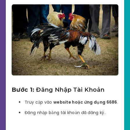
Bước 1:
Đăng Nhập Tài Khoản
Truy cập vào
website hoặc ứng dụng 6686
.
Đăng nhập bằng tài khoản đã đăng ký.