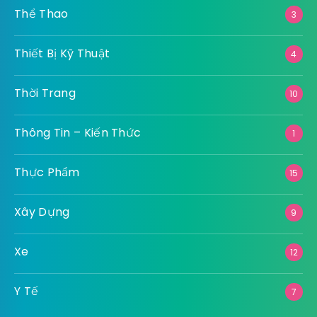
Thể Thao
3
Thiết Bị Kỹ Thuật
4
Thời Trang
10
Thông Tin – Kiến Thức
1
Thực Phẩm
15
Xây Dựng
9
Xe
12
Y Tế
7