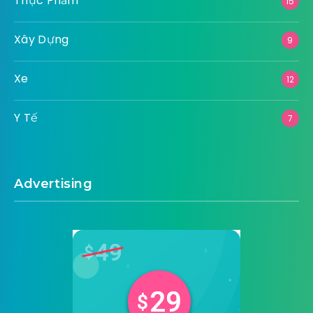
Thực Phẩm
15
Xây Dựng
9
Xe
12
Y Tế
7
Advertising