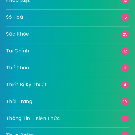
Pháp Luật
12
Số Hoá
15
Sức Khỏe
25
Tài Chính
12
Thể Thao
3
Thiết Bị Kỹ Thuật
4
Thời Trang
10
Thông Tin – Kiến Thức
1