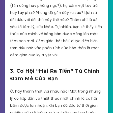
(tấn công hay phòng ngự?), họ cầm vợt tay trái
hay tay phải? Phong độ gần đây ra sao? Lịch sử
đối đầu với đối thủ này thế nào? Thậm chí là cả
yếu tố tâm lý, sức khỏe. Tự nhiên, bạn sẽ thấy kiến
thức của mình về bóng bàn được nâng lên một
tầm cao mới. Cảm giác “bắt bài” được diễn biến
trận đấu nhờ vào phân tích của bản thân là một
cảm giác cực kỳ tuyệt vời.
3. Cơ Hội “Hái Ra Tiền” Từ Chính
Đam Mê Của Bạn
Ồ, hãy thành thật với nhau nào! Một trong những
lý do hấp dẫn và thiết thực nhất chính là cơ hội
kiếm được lợi nhuận. Khi bạn đã đầu tư thời gian
nghiên cứu kỹ lưỡng, sự am hiểu của bạn hoàn