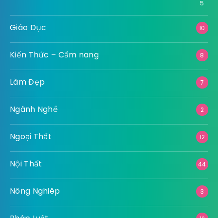
5
Giáo Dục
10
Kiến Thức – Cẩm nang
8
Làm Đẹp
7
Ngành Nghề
2
Ngoại Thất
12
Nội Thất
44
Nông Nghiêp
3