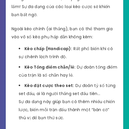
lầm! Sự đa dạng của các loại kèo cược sẽ khiến
bạn bất ngờ.
Ngoài kèo chính (ai thắng), bạn có thể tham gia
vào vô số kèo phụ hấp dẫn không kém:
Kèo chấp (Handicap):
Rất phổ biến khi có
sự chênh lệch trình độ.
Kèo Tổng điểm chẵn/lẻ:
Dự đoán tổng điểm
của trận là số chẵn hay lẻ.
Kèo đặt cược theo set:
Dự đoán tỷ số từng
set đấu, ai là người thắng set đầu tiên…
Sự đa dạng này giúp bạn có thêm nhiều chiến
lược, biến mỗi trận đấu thành một “bàn cờ”
thú vị để bạn thử sức.