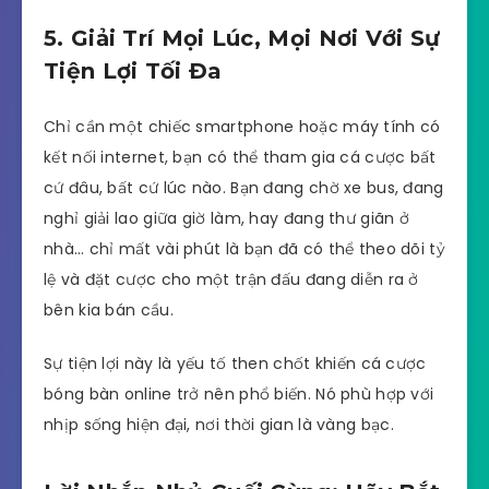
5. Giải Trí Mọi Lúc, Mọi Nơi Với Sự
Tiện Lợi Tối Đa
Chỉ cần một chiếc smartphone hoặc máy tính có
kết nối internet, bạn có thể tham gia cá cược bất
cứ đâu, bất cứ lúc nào. Bạn đang chờ xe bus, đang
nghỉ giải lao giữa giờ làm, hay đang thư giãn ở
nhà… chỉ mất vài phút là bạn đã có thể theo dõi tỷ
lệ và đặt cược cho một trận đấu đang diễn ra ở
bên kia bán cầu.
Sự tiện lợi này là yếu tố then chốt khiến cá cược
bóng bàn online trở nên phổ biến. Nó phù hợp với
nhịp sống hiện đại, nơi thời gian là vàng bạc.