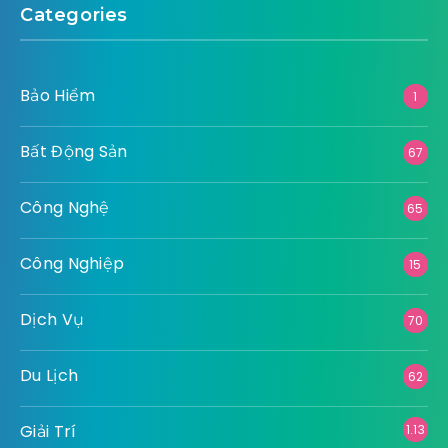
Categories
Bảo Hiểm
1
Bất Động Sản
67
Công Nghệ
65
Công Nghiệp
15
Dịch Vụ
70
Du Lịch
62
Giải Trí
1.13