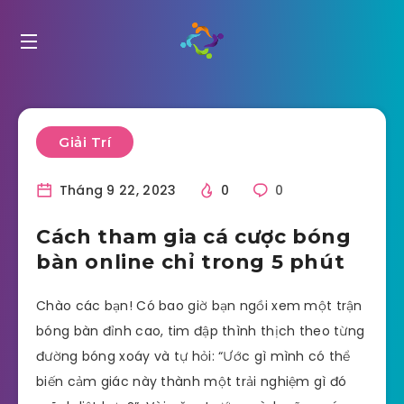
Giải Trí
Tháng 9 22, 2023
0
0
Cách tham gia cá cược bóng
bàn online chỉ trong 5 phút
Chào các bạn! Có bao giờ bạn ngồi xem một trận
bóng bàn đỉnh cao, tim đập thình thịch theo từng
đường bóng xoáy và tự hỏi: “Ước gì mình có thể
biến cảm giác này thành một trải nghiệm gì đó