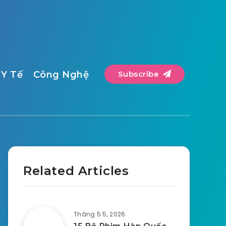
Y Tế
Công Nghệ
Subscribe
Related Articles
Tháng 5 5, 2026