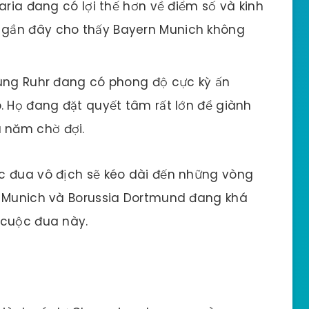
ria đang có lợi thế hơn về điểm số và kinh
u gần đây cho thấy Bayern Munich không
.
ùng Ruhr đang có phong độ cực kỳ ấn
ếp. Họ đang đặt quyết tâm rất lớn để giành
u năm chờ đợi.
c đua vô địch sẽ kéo dài đến những vòng
n Munich và Borussia Dortmund đang khá
 cuộc đua này.