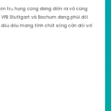
ến trụ hạng cũng đang diễn ra vô cùng
n, VfB Stuttgart và Bochum đang phải đối
 đấu đều mang tính chất sống còn đối với