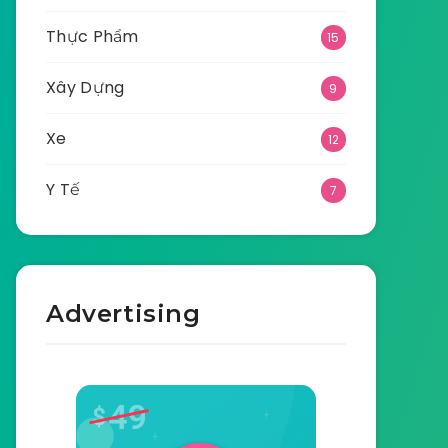
Thực Phẩm
15
Xây Dựng
9
Xe
12
Y Tế
7
Advertising